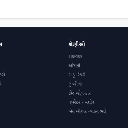
સ
શ્રેણીઓ
રોટાવેટર
ઓરણી
કરો
ગાડુ- રેકડો
ો
ટુ વ્હીલર
ફોર વ્હીલ-કાર
જનરેટર - મશીન
ખેત ઓઝાર -વાહન ભાડે