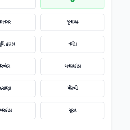
ામનગર
જૂનાગઢ
મિ દ્વારકા
નર્મદા
ોરબંદર
બનાસકાંઠા
ેહસાણા
મોરબી
બરકાંઠા
સુરત