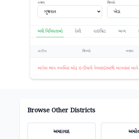
રાજ્ય
જિલ્લો
ગુજરાત
ખેડા
બધી વિવિધતાઓ
દેશી
હાઇબ્રિડ
અન્ય
તારીખ
જિલ્લો
બજાર
આપેલ ભાવ ગવર્નમેન્ટ ઓફ ઇન્ડીયાની વેબસાઈટમાંથી આપવામાં આવે છે. 
Browse Other Districts
અમદાવાદ
અમરે