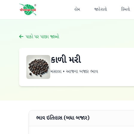
હોમ
જાહેરાતો
કિંમતો
પાકો પર પાછા જાઓ
કાળી મરી
મસાલા • આજના બજાર ભાવ
ભાવ ઇતિહાસ (બધા બજાર)