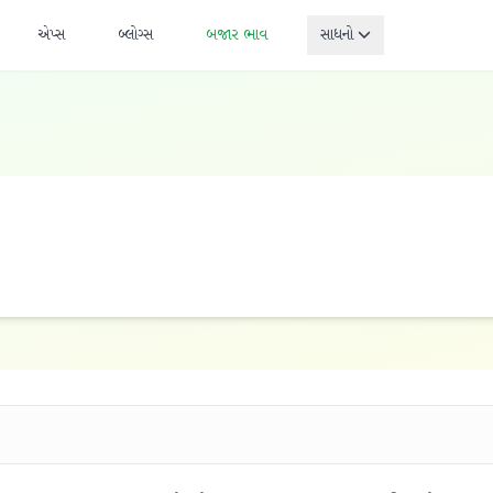
એપ્સ
બ્લોગ્સ
બજાર ભાવ
સાધનો