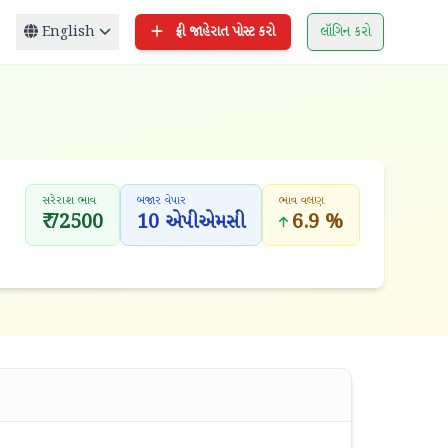
English
ફ્રી જાહેરાત પોસ્ટ કરો
લૉગિન કરો
સરેરાશ ભાવ
બજાર વેપાર
ભાવ વલણ
₹ 72500
10 એપીએમસી
6.9 %