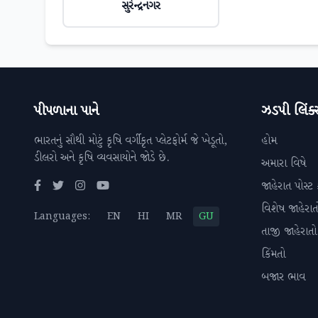
સુરેન્દ્રનગર
પીપળાના પાને
ઝડપી લિંક્
ભારતનું સૌથી મોટું કૃષિ વર્ગીકૃત પ્લેટફોર્મ જે ખેડૂતો,
હોમ
ડીલરો અને કૃષિ વ્યવસાયોને જોડે છે.
અમારા વિષે
જાહેરાત પોસ્ટ 
વિશેષ જાહેરાત
Languages:
EN
HI
MR
GU
તાજી જાહેરાતો
કિંમતો
બજાર ભાવ