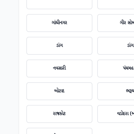
ગાંધીનગર
ગીર સો
ડાંગ
ડાંગ
નવસારી
પંચમહ
બોટાદ
ભરૂ
રાજકોટ
વડોદરા (બ