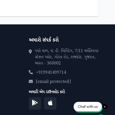
અમારો સંપર્ક કરો
૧લો માળ, ચં. દી. બિલ્ડિંગ, 7/11 ભક્તિનગર
સ્ટેશન પ્લોટ, ગોંડલ રોડ, રાજકોટ, ગુજરાત,
ભારત - 360002
+919941499714
[email protected]
અમારી એપ ડાઉનલોડ કરો
Chat with us