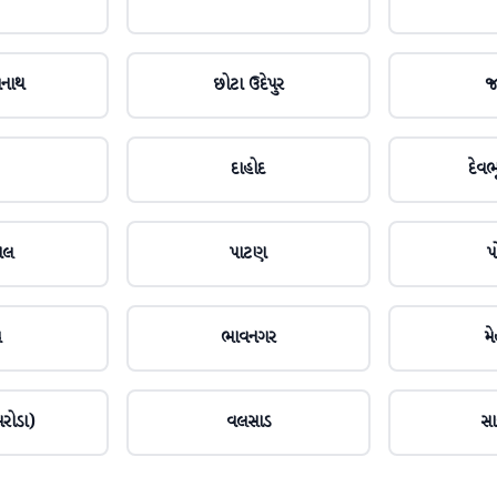
મનાથ
છોટા ઉદેપુર
જ
દાહોદ
દેવભૂ
ાલ
પાટણ
પ
ચ
ભાવનગર
મ
રોડા)
વલસાડ
સા