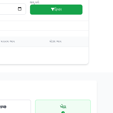
લાગુ કરો
ફિલ્ટર
મહત્તમ ભાવ
મોડલ ભાવ
કચ્છ
ખેડા