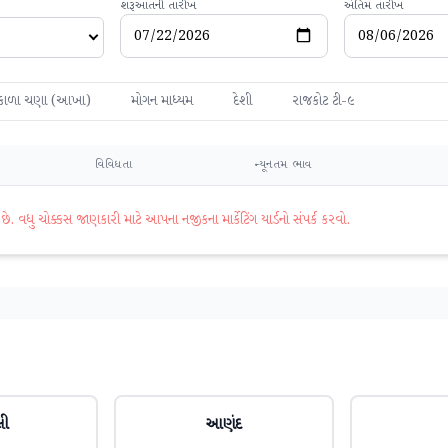
શરૂઆતની તારીખ
અંતિમ તારીખ
કાળા ચણા (આખા)
મોગન માધ્યમ
દેશી
રાજકોટ ટી-૯
વિવિધતા
ન્યૂનતમ ભાવ
વધુ ચોક્કસ જાણકારી માટે આપના નજીકના માર્કેટિંગ યાર્ડનો સંપર્ક કરવો.
લી
આણંદ