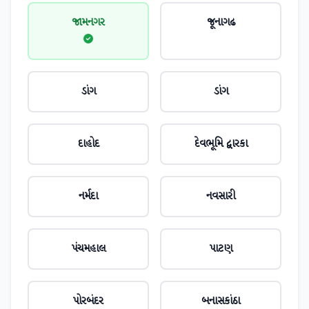
જામનગર
જૂનાગઢ
ડાંગ
ડાંગ
દાહોદ
દેવભૂમિ દ્વારકા
નર્મદા
નવસારી
પંચમહાલ
પાટણ
પોરબંદર
બનાસકાંઠા