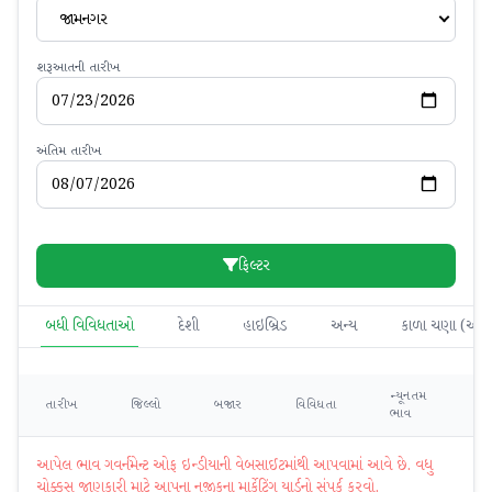
જામનગર
શરૂઆતની તારીખ
અંતિમ તારીખ
ફિલ્ટર
બધી વિવિધતાઓ
દેશી
હાઇબ્રિડ
અન્ય
કાળા ચણા (આખ
ન્યૂનતમ
મહ
તારીખ
જિલ્લો
બજાર
વિવિધતા
ભાવ
ભ
આપેલ ભાવ ગવર્નમેન્ટ ઓફ ઇન્ડીયાની વેબસાઈટમાંથી આપવામાં આવે છે. વધુ
ચોક્કસ જાણકારી માટે આપના નજીકના માર્કેટિંગ યાર્ડનો સંપર્ક કરવો.