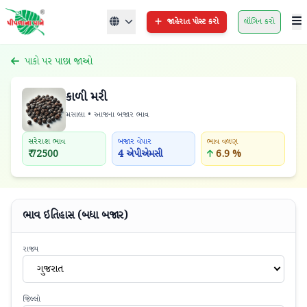
જાહેરાત પોસ્ટ કરો
લૉગિન કરો
પાકો પર પાછા જાઓ
કાળી મરી
મસાલા • આજના બજાર ભાવ
સરેરાશ ભાવ
બજાર વેપાર
ભાવ વલણ
₹ 72500
4 એપીએમસી
6.9 %
ભાવ ઇતિહાસ (બધા બજાર)
રાજ્ય
ગુજરાત
જિલ્લો