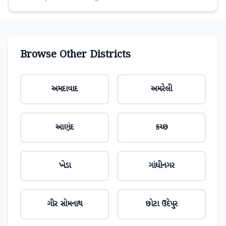
Browse Other Districts
અમદાવાદ
અમરેલી
આણંદ
કચ્છ
ખેડા
ગાંધીનગર
ગીર સોમનાથ
છોટા ઉદેપુર