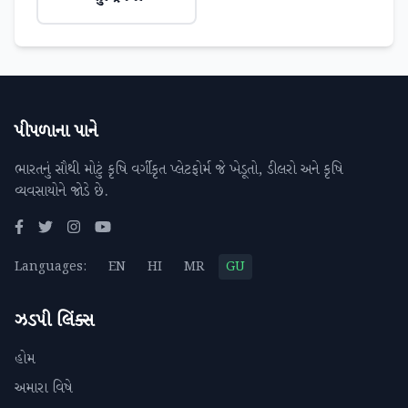
પીપળાના પાને
ભારતનું સૌથી મોટું કૃષિ વર્ગીકૃત પ્લેટફોર્મ જે ખેડૂતો, ડીલરો અને કૃષિ
વ્યવસાયોને જોડે છે.
Languages:
EN
HI
MR
GU
ઝડપી લિંક્સ
હોમ
અમારા વિષે