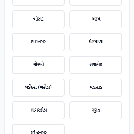
બોટાદ
ભરૂચ
ભાવનગર
મેહસાણા
મોરબી
રાજકોટ
વડોદરા (બરોડા)
વલસાડ
સાબરકાંઠા
સુરત
સુરેન્દ્રનગર