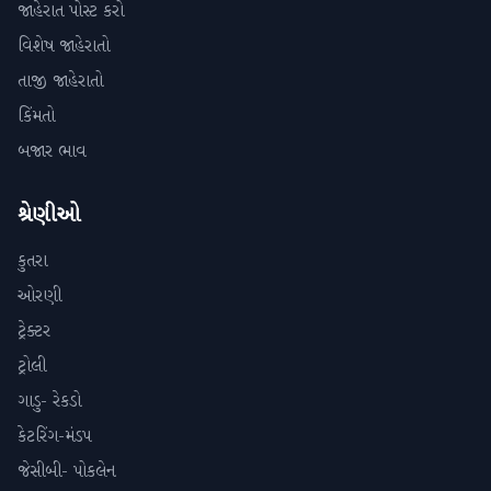
જાહેરાત પોસ્ટ કરો
વિશેષ જાહેરાતો
તાજી જાહેરાતો
કિંમતો
બજાર ભાવ
શ્રેણીઓ
કુતરા
ઓરણી
ટ્રેક્ટર
ટ્રોલી
ગાડુ- રેકડો
કેટરિંગ-મંડપ
જેસીબી- પોકલેન