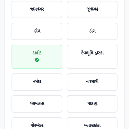
જામનગર
જૂનાગઢ
ડાંગ
ડાંગ
દાહોદ
દેવભૂમિ દ્વારકા
નર્મદા
નવસારી
પંચમહાલ
પાટણ
પોરબંદર
બનાસકાંઠા