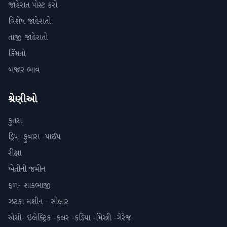
જાહેરાત પોસ્ટ કરો
વિશેષ જાહેરાતો
તાજી જાહેરાતો
કિંમતો
બજાર ભાવ
શ્રેણીઓ
કુતરા
ડ્રિપ -ફુવારા -પાઈપ
રીક્ષા
ખેતીની જમીન
ફળ- શાકભાજી
ઝટકા મશીન - સોલાર
એસી- ઇલેક્ટ્રિક -કલર -કડિયા -મિસ્ત્રી -ગેરેજ