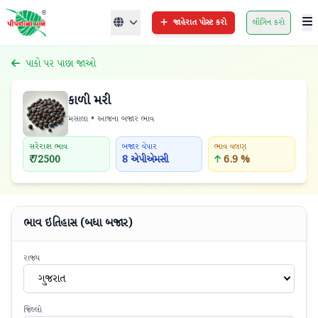
જાહેરાત પોસ્ટ કરો
લૉગિન કરો
પાકો પર પાછા જાઓ
કાળી મરી
મસાલા • આજના બજાર ભાવ
સરેરાશ ભાવ
બજાર વેપાર
ભાવ વલણ
₹ 72500
8 એપીએમસી
6.9 %
ભાવ ઇતિહાસ (બધા બજાર)
રાજ્ય
ગુજરાત
જિલ્લો