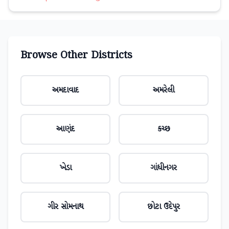
Browse Other Districts
અમદાવાદ
અમરેલી
આણંદ
કચ્છ
ખેડા
ગાંધીનગર
ગીર સોમનાથ
છોટા ઉદેપુર