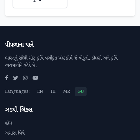
પીપળાના પાને
ભારતનું સૌથી મોટું કૃષિ વર્ગીકૃત પ્લેટફોર્મ જે ખેડૂતો, ડીલરો અને કૃષિ
વ્યવસાયોને જોડે છે.
Languages:
EN
HI
MR
GU
ઝડપી લિંક્સ
હોમ
અમારા વિષે