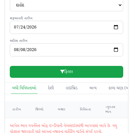
દાહોદ
શરૂઆતની તારીખ
અંતિમ તારીખ
ફિલ્ટર
બધી વિવિધતાઓ
દેશી
હાઇબ્રિડ
અન્ય
કાળા ચણા (આખ
ન્યૂનતમ
મહ
તારીખ
જિલ્લો
બજાર
વિવિધતા
ભાવ
ભ
આપેલ ભાવ ગવર્નમેન્ટ ઓફ ઇન્ડીયાની વેબસાઈટમાંથી આપવામાં આવે છે. વધુ
ચોક્કસ જાણકારી માટે આપના નજીકના માર્કેટિંગ યાર્ડનો સંપર્ક કરવો.