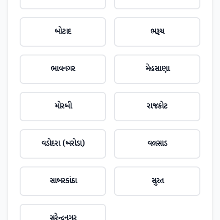
બોટાદ
ભરૂચ
ભાવનગર
મેહસાણા
મોરબી
રાજકોટ
વડોદરા (બરોડા)
વલસાડ
સાબરકાંઠા
સુરત
સુરેન્દ્રનગર