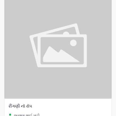
રીંગણી નૉ રૉપ
અરભમ ભાઈ ખુંટી