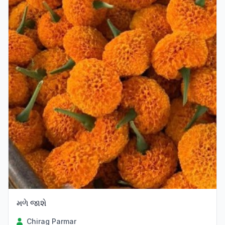
મળે જાશે
Chirag Parmar