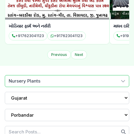
માધવ ઇરિગેશન
વિંધ્યા એગ્ર
+919426373007
+919426373007
Previous
Next
Nursery Plants
Gujarat
Porbandar