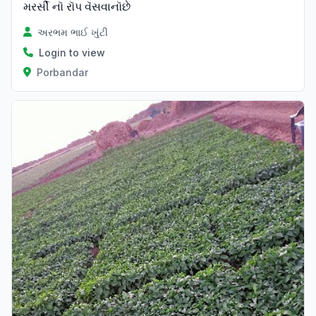
મરર્સી નૉ રૉપ વૅસવાનૉછે
અરભમ ભાઈ ખુંટી
Login to view
Porbandar