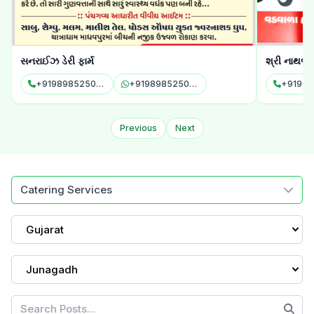
પીપળાના પાને
સનરાઈઝ ડેરી
+919941499714
+919941499714
Previous
Next
Catering Services
Gujarat
Junagadh