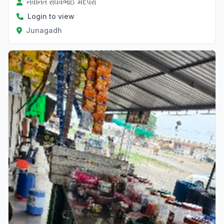
નવનિત રાઘવભાઈ મેંદપરા
Login to view
Junagadh