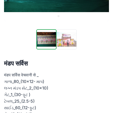
मंडप सर्विस
मंडप सर्विस वेचवानी से _

ગાળા_80_(10×12- માપ) 

લગ્ન મંડપ સેટ_2_(10×10) 

ગેટ_1_(30-ફૂટ ) 

ટેબલ_25_(2.5-5) 

સાઈડ_60_(12-ફુટ) 
