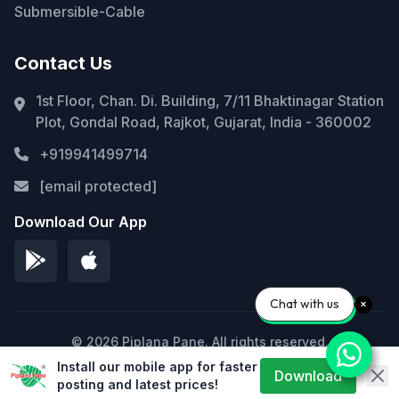
Submersible-Cable
Contact Us
1st Floor, Chan. Di. Building, 7/11 Bhaktinagar Station
Plot, Gondal Road, Rajkot, Gujarat, India - 360002
+919941499714
[email protected]
Download Our App
Chat with us
© 2026 Piplana Pane. All rights reserved.
Install our mobile app for faster
Privacy Policy
Terms of Service
Sitemap
Download
posting and latest prices!