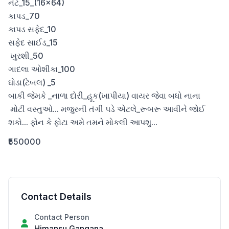
નેટ_15_(16×64) 

કાપડ_70

કાપડ સફેદ_10

સફેદ સાઈડ_15

 ખુરશી_50

ગાદલા ઓશીકા_100 

ઘોડા(ટેબલ) _5

બાકી જેમકે _નાળા દોરી_હૂક(ખાપીયા) વાયર જેવા બધો નાના

 મોટી વસ્તુઓ... મજુરની તંગી પડે એટલે_રૂબરૂ આવીને જોઈ 
શકો... ફોન કે ફોટા અમે તમને મોકલી આપશુ...
₹550000
Contact Details
Contact Person
Himansu Gangana