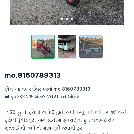
mo.8160789313
ફોન આ નંબર ઉપર કરવો mo 8160789313

🚜યુવરાજ 215 મોડલ 2021 વન ઓનર

.

 ⭐50 ફૂટની ટ્રોલી અને 5 હાતી બધી વસ્તુ નવી જોવા મળશે અને 
ટ્રોલી હેવીડયુટી અને સાતીમા સુત્રાઈની ફુલ જવાબદારી⭐  
સુતરાઈ નો આવે તો પાછા મૂકી જવાની છૂટ
