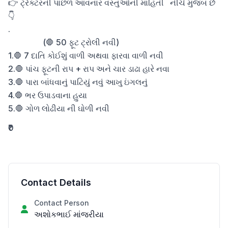
👉 ટ્રેક્ટરની પાછળ આવનાર વસ્તુઓની માહિતી   નીચે મુજબ છે 
👇

.

                 (🛑 50 ફૂટ ટ્રોલી નવી) 

1.🛑 7 દાતિ કોઈશું વાળી અથવા ફારવા વાળી નવી

2.🛑 પાંચ ફૂટની રાપ + રાપ અને ચાર ડાઢા હારે નવા

3.🛑 પારા બાંધવાનું પાટિયું નવું આખુ ઇંગલનું

4.🛑 ભર ઉપાડવાના હુયા 

5.🛑 ગોળ લોઢીયા ની ઘોળી નવી
₹0
Contact Details
Contact Person
અશોકભાઈ માંજરીયા