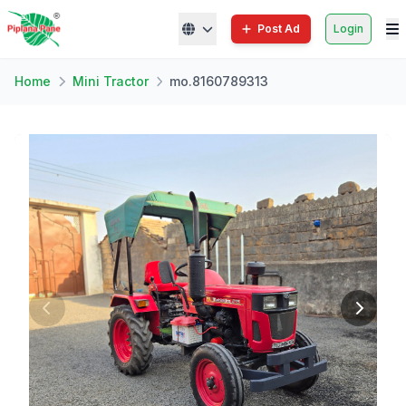
Post Ad
Login
Home
Mini Tractor
mo.8160789313