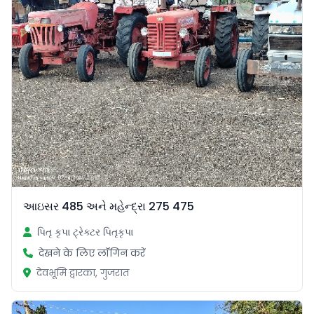
આઇસર 485 અને મહેન્દ્રા 275 475
પિતૃ કૃપા ટ્રેક્ટર પિતૃકૃપા
देखने के लिए लॉगिन करें
देवभूमि द्वारका, गुजरात