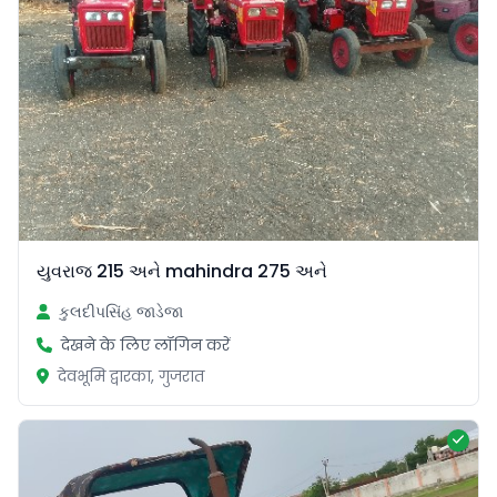
યુવરાજ 215 અને mahindra 275 અને
કુલદીપસિંહ જાડેજા
देखने के लिए लॉगिन करें
देवभूमि द्वारका, गुजरात