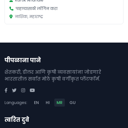
Kartik Andhale
पाहण्यासाठी लॉगिन करा
नाशिक, महाराष्ट्र
पीपळाना पाने
शेतकरी, डीलर आणि कृषी व्यवसायांना जोडणारे
भारतातील सर्वात मोठे कृषी वर्गीकृत प्लॅटफॉर्म.
Languages:
EN
HI
MR
GU
त्वरित दुवे