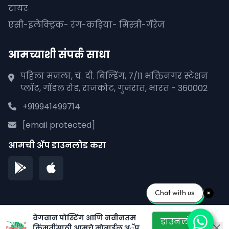
टायर
एसी-इलेक्ट्रिक- रंग-कड़िया- मिस्त्री-गॅरेज
आमच्याशी संपर्क साधा
पहिला मजला, चं. दी. बिल्डिंग, 7/11 भक्तिनगर स्टेशन
प्लॉट, गोंडल रोड, राजकोट, गुजरात, भारत - 360002
+919941499714
[email protected]
आमची अ‍ॅप डाउनलोड करा
Chat with us
© 2026 पीपळाना पाने. सर्व हक्क राखीव.
वेगवान पोस्टिंग आणि नवीनतम
डाउनलोड
किंमतींसाठी आमचे मोबाईल अॅप