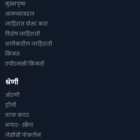
मुख्यपृष्ठ
आमच्याबद्दल
जाहिरात पोस्ट करा
विशेष जाहिराती
अलीकडील जाहिराती
किंमत
एपीएमसी किंमती
श्रेणी
ओरणी
ट्रॉली
चाफ कटर
भंगार- स्क्रैप
जेसीबी पोकलेन