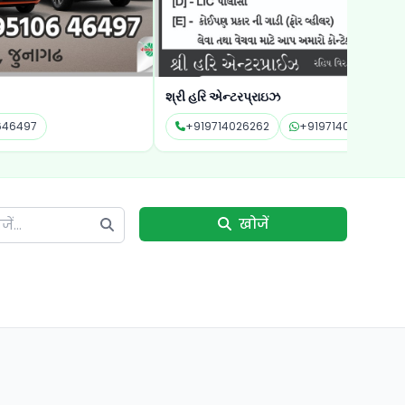
રિ એન્ટરપ્રાઇઝ
ખોડલ એગ્રોટેક
19714026262
+919714026262
+9163531160
खोजें