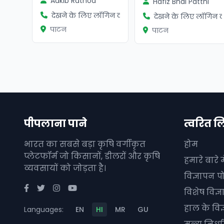
Aakib Rathod
Hafiz Bhai Pattni
देखने के लिए लॉगिन करें
देखने के लिए लॉगिन कर
पाटन
पाटन
पीपलाना पाने
त्वरित ल
भारत का सबसे बड़ा कृषि वर्गीकृत
होम
प्लेटफॉर्म जो किसानों, डीलरों और कृषि
हमारे बारे मे
व्यवसायों को जोड़ता है।
विज्ञापन पो
विशेष विज्
हाल के विज
Languages:
EN
HI
MR
GU