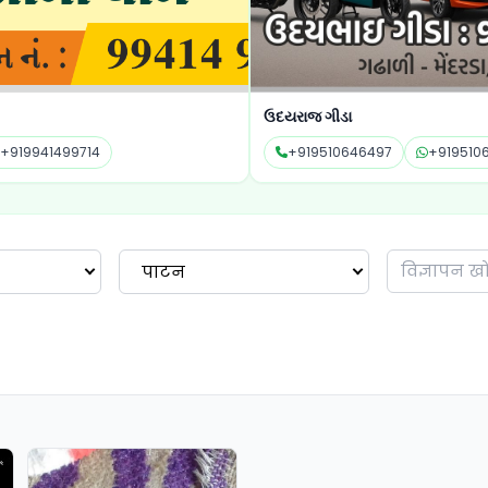
ઉદયરાજ ગીડા
શ્રી હ
+919510646497
+919510646497
+9
पाटन