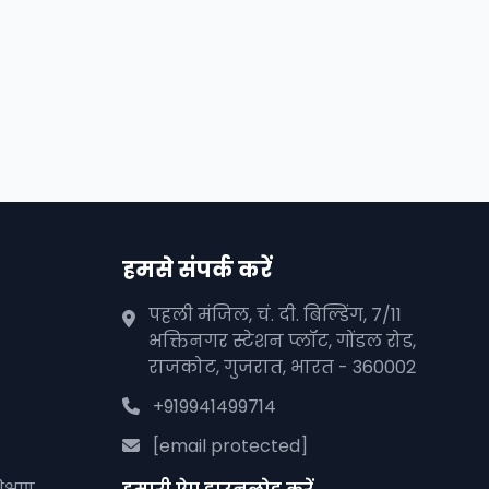
हमसे संपर्क करें
पहली मंजिल, चं. दी. बिल्डिंग, 7/11
भक्तिनगर स्टेशन प्लॉट, गोंडल रोड,
राजकोट, गुजरात, भारत - 360002
+919941499714
[email protected]