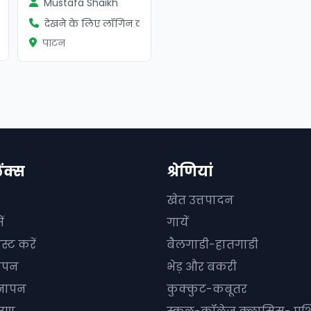
Mustafa Shaikh
ें
देखने के लिए लॉगिन करें
पाटन
िंक्स
श्रेणियां
खेत उत्तपादन
ं
गायें
स्ट करें
बैलगाडी-हातगाडी
ञापन
भेड़ और बकरी
्ञापन
कुक्कुट-कबूतर