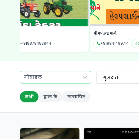
પીપળાના પાને
+919941499714
+919941499714
मोबाइल
गुजरात
सभी
हाल के
सत्यापित