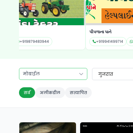
પીપળાના પાને
+919941499714
+919941499714
मोबाईल
गुजरात
सर्व
अलीकडील
सत्यापित