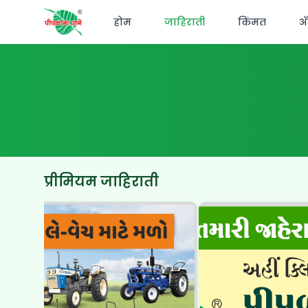
होम
जाहिराती
किंमत
अ‍
प्रीमियम जाहिराती