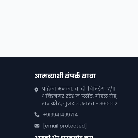
आमच्याशी संपर्क साधा
पहिला मजला, चं. दी. बिल्डिंग, 7/11
भक्तिनगर स्टेशन प्लॉट, गोंडल रोड,
राजकोट, गुजरात, भारत - 360002
+919941499714
[email protected]