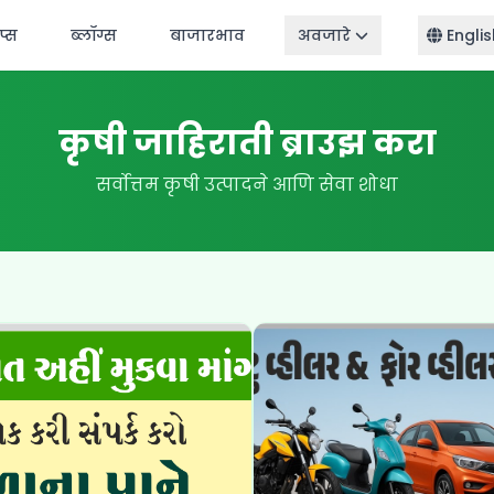
ॅप्स
ब्लॉग्स
बाजारभाव
अवजारे
Englis
कृषी जाहिराती ब्राउझ करा
सर्वोत्तम कृषी उत्पादने आणि सेवा शोधा