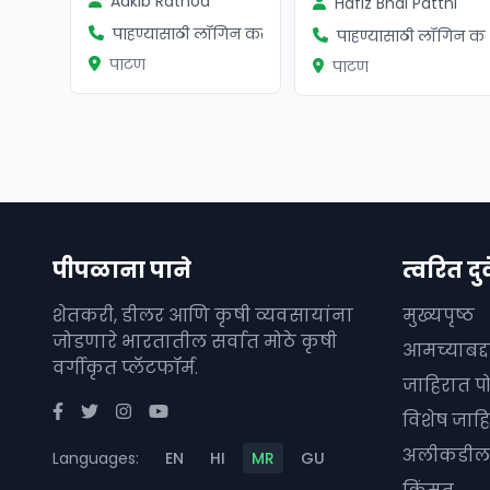
Aakib Rathod
Hafiz Bhai Pattni
पाहण्यासाठी लॉगिन करा
पाहण्यासाठी लॉगिन कर
पाटण
पाटण
पीपळाना पाने
त्वरित दुव
शेतकरी, डीलर आणि कृषी व्यवसायांना
मुख्यपृष्ठ
जोडणारे भारतातील सर्वात मोठे कृषी
आमच्याबद्
वर्गीकृत प्लॅटफॉर्म.
जाहिरात प
विशेष जाहि
अलीकडील 
Languages:
EN
HI
MR
GU