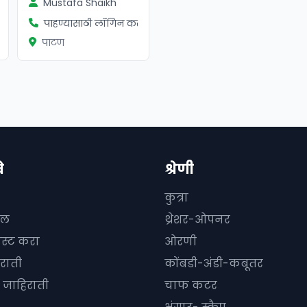
Mustafa Shaikh
ा
पाहण्यासाठी लॉगिन करा
पाटण
े
श्रेणी
कुत्रा
दल
थ्रेशर-ओपनर
ोस्ट करा
ओरणी
राती
कोंबडी-अंडी-कबूतर
जाहिराती
चाफ कटर