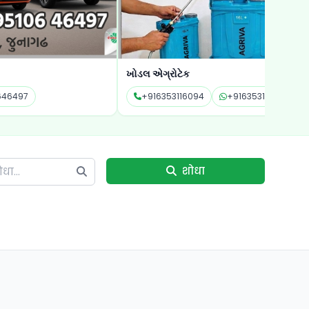
એગ્રોટેક
શ્રી હરિ એન્ટરપ
16353116094
+916353116094
+919714026
शोधा