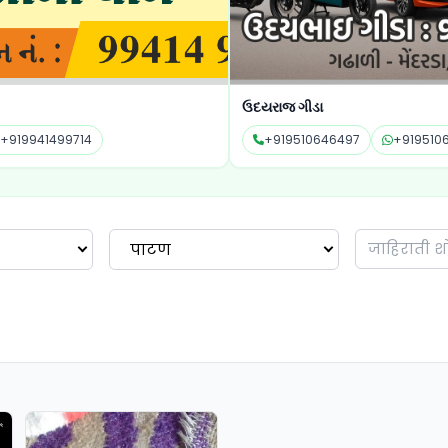
ઉદયરાજ ગીડા
ખોડલ 
+919510646497
+919510646497
+9
पाटण