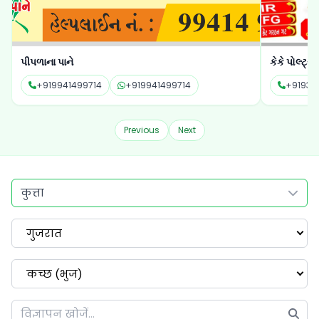
પીપળાના પાને
કેકે પોલ્ટ્રી 
+919941499714
+919941499714
+91932
Previous
Next
कुत्ता
गुजरात
कच्छ (भुज)