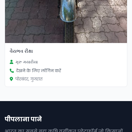
વૈયભવ રીક્ષા
મૃરૂ મયારીયા
देखने के लिए लॉगिन करें
पोरबंदर, गुजरात
पीपलाना पाने
भारत का सबसे बड़ा कृषि वर्गीकृत प्लेटफॉर्म जो किसानों,