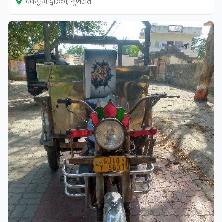
देवभूमि द्वारका, गुजरात