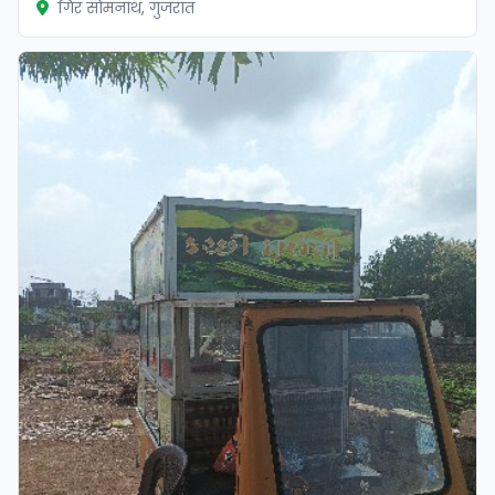
गिर सोमनाथ, गुजरात