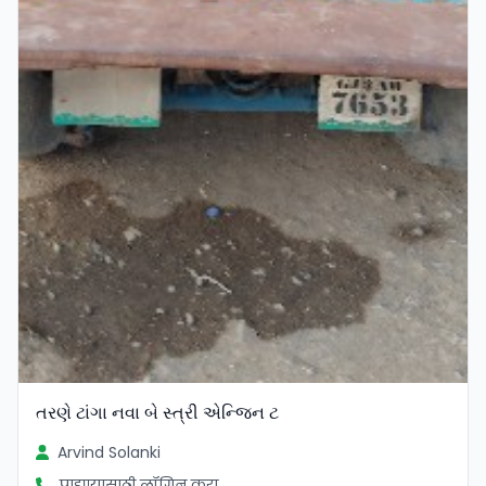
તરણે ટાંગા નવા બે સ્ત્રી એન્જિન ટ
Arvind Solanki
पाहण्यासाठी लॉगिन करा