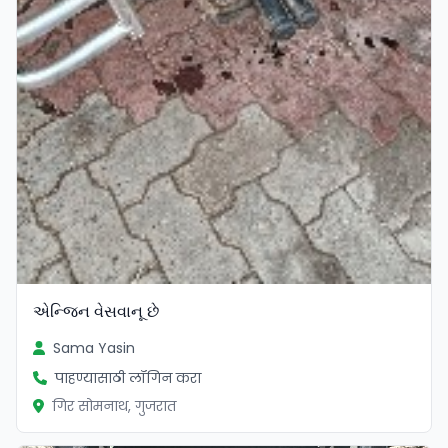
એન્જિન વેસવાનૂ છે
Sama Yasin
पाहण्यासाठी लॉगिन करा
गिर सोमनाथ, गुजरात