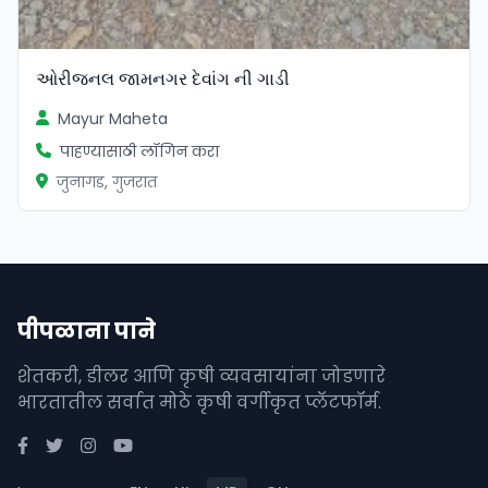
ઓરીજનલ જામનગર દેવાંગ ની ગાડી
Mayur Maheta
पाहण्यासाठी लॉगिन करा
जुनागड, गुजरात
पीपळाना पाने
शेतकरी, डीलर आणि कृषी व्यवसायांना जोडणारे
भारतातील सर्वात मोठे कृषी वर्गीकृत प्लॅटफॉर्म.