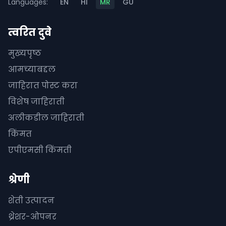
Languages:
EN
HI
MR
GU
त्वरित दुवे
मुख्यपृष्ठ
आमच्याबद्दल
जाहिरात पोस्ट करा
विशेष जाहिराती
अलीकडील जाहिराती
किंमत
एपीएमसी किंमती
श्रेणी
शेती उत्पादन
थ्रेशर-ओपनर