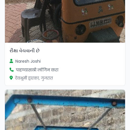
રીક્ષા વેચવાની છે
Naresh Joshi
पाहण्यासाठी लॉगिन करा
देवभूमी द्वारका, गुजरात