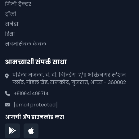
मिनी ट्रॅक्टर
ट्रॉली
सनेडा
रिक्षा
सबमर्सिबल केबल
आमच्याशी संपर्क साधा
पहिला मजला, चं. दी. बिल्डिंग, 7/11 भक्तिनगर स्टेशन
प्लॉट, गोंडल रोड, राजकोट, गुजरात, भारत - 360002
+919941499714
[email protected]
आमची अ‍ॅप डाउनलोड करा