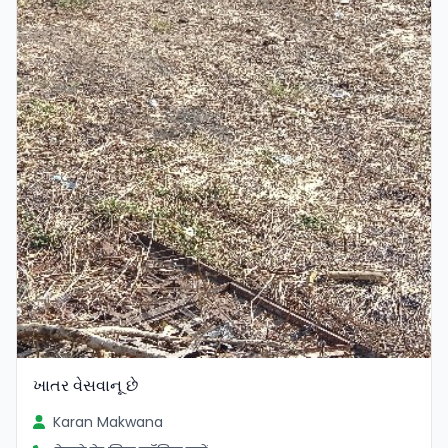
ખાતર વેસવાનૂ છે
Karan Makwana