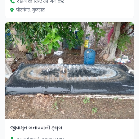
देखने के लिए लॉगिन करें
पोरबंदर, गुजरात
જીવામૃત બનાવવાની ટ્યુબ
તખતસંગભાઈ કનુભા પરમાર