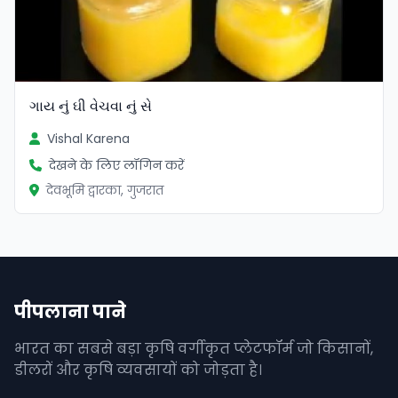
ગાય નું ઘી વેચવા નું સે
Vishal Karena
देखने के लिए लॉगिन करें
देवभूमि द्वारका, गुजरात
पीपलाना पाने
भारत का सबसे बड़ा कृषि वर्गीकृत प्लेटफॉर्म जो किसानों,
डीलरों और कृषि व्यवसायों को जोड़ता है।