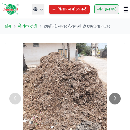
विज्ञापन पोस्ट करें
लॉग इन करें
होम
जैविक खेती
છાણીયો ખાતર વેચવાનો છે છાણીયો ખાતર