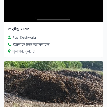
છાણીયું ખાતર
Ravi Keshwala
देखने के लिए लॉगिन करें
जूनागढ़, गुजरात