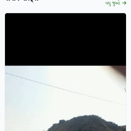
વધુ જુઓ