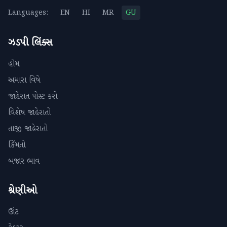
Languages:
EN
HI
MR
GU
ઝડપી લિંક્સ
હોમ
અમારા વિષે
જાહેરાત પોસ્ટ કરો
વિશેષ જાહેરાતો
તાજી જાહેરાતો
કિંમતો
બજાર ભાવ
શ્રેણીઓ
ઊંટ