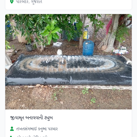
પોરબંદર, ગુજરાત
જીવામૃત બનાવવાની ટ્યુબ
તખતસંગભાઈ કનુભા પરમાર