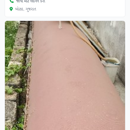
જોવા માટે લોગિન કરો
બોટાદ, ગુજરાત