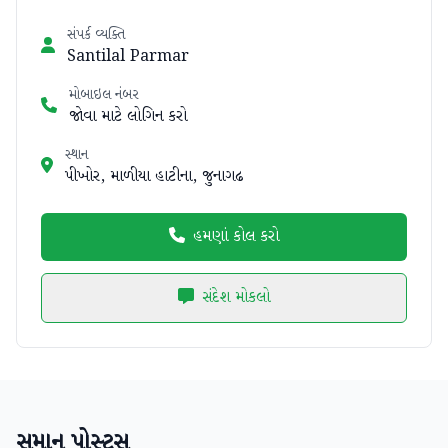
સંપર્ક વ્યક્તિ
Santilal Parmar
મોબાઇલ નંબર
જોવા માટે લોગિન કરો
સ્થાન
પીખોર, માળીયા હાટીના, જુનાગઢ
હમણાં કોલ કરો
સંદેશ મોકલો
સમાન પોસ્ટ્સ