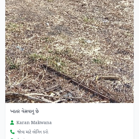
ખાતર વેસવાનૂ છે
Karan Makwana
જોવા માટે લોગિન કરો