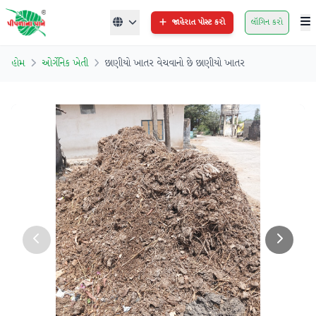
જાહેરાત પોસ્ટ કરો
લૉગિન કરો
હોમ
ઓર્ગેનિક ખેતી
છાણીયો ખાતર વેચવાનો છે છાણીયો ખાતર