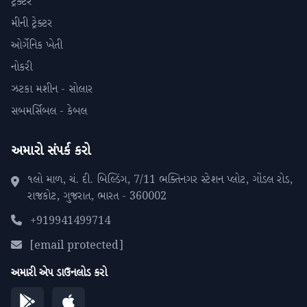
ટ્રેક્ટર
મીની ટ્રેક્ટર
ઓર્ગેનિક ખેતી
નોકરી
ઝટકા મશીન - સોલાર
સબમર્સિબલ - કેબલ
અમારો સંપર્ક કરો
૧લો માળ, ચં. દી. બિલ્ડિંગ, 7/11 ભક્તિનગર સ્ટેશન પ્લોટ, ગોંડલ રોડ,
રાજકોટ, ગુજરાત, ભારત - 360002
+919941499714
[email protected]
અમારી એપ ડાઉનલોડ કરો