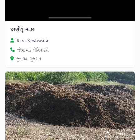
છાણીયું ખાતર
Ravi Keshwala
જોવા માટે લોગિન કરો
જુનાગઢ, ગુજરાત