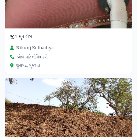
જીવામૃત બેગ
Nikunj Kothadiya
જોવા માટે લોગિન કરો
જુનાગઢ, ગુજરાત