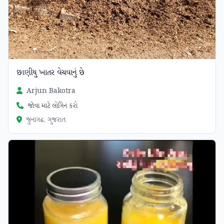
છાણીયુ ખાતર વેચવાનું છે
Arjun Bakotra
જોવા માટે લોગિન કરો
જુનાગઢ, ગુજરાત