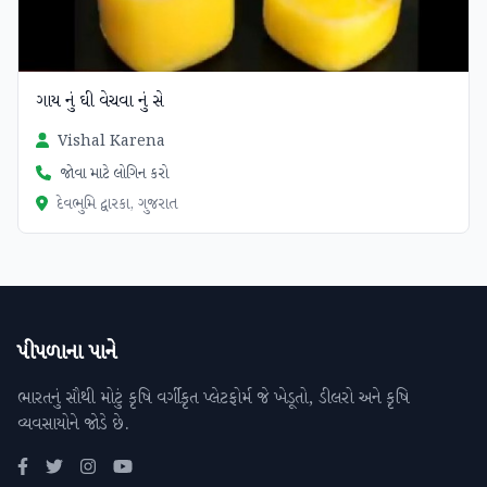
ગાય નું ઘી વેચવા નું સે
Vishal Karena
જોવા માટે લોગિન કરો
દેવભુમિ દ્વારકા, ગુજરાત
પીપળાના પાને
ભારતનું સૌથી મોટું કૃષિ વર્ગીકૃત પ્લેટફોર્મ જે ખેડૂતો, ડીલરો અને કૃષિ
વ્યવસાયોને જોડે છે.