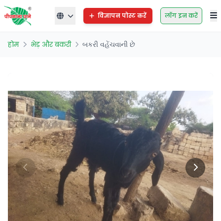
विज्ञापन पोस्ट करें
लॉग इन करें
होम
भेड़ और बकरी
બકરી વહેંચવાની છે