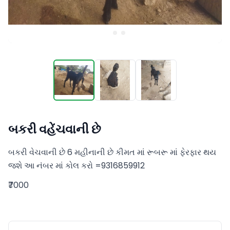
બકરી વહેંચવાની છે
બકરી વેચવાની છે 6 મહીનાની છે કીમત માં રૂબરૂ માં ફેરફાર થય 
જશે આ નંબર માં કોલ કરો =9316859912
₹7000