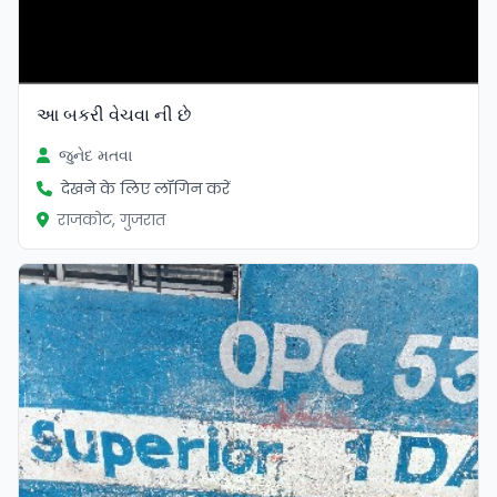
આ બકરી વેચવા ની છે
જુનેદ મતવા
देखने के लिए लॉगिन करें
राजकोट, गुजरात