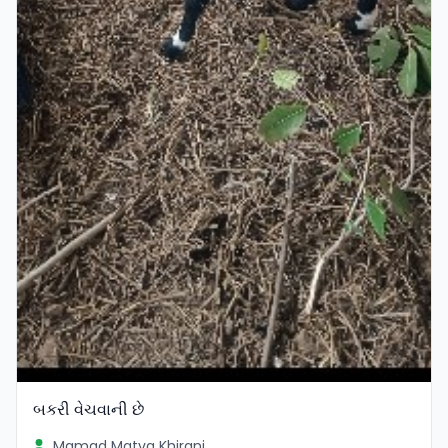
બકરી વેચવાની છે
Mamad Matva Khirani