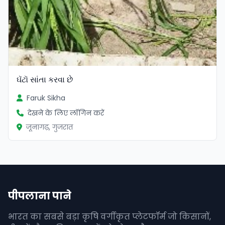
ઘૅટૉ સાંતા કરવા છે
Faruk Sikha
देखने के लिए लॉगिन करें
जूनागढ़, गुजरात
पीपलाना पाने
भारत का सबसे बड़ा कृषि वर्गीकृत प्लेटफॉर्म जो किसानों,