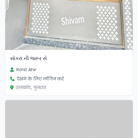
સોકરા ની જરૂર સે
Rohit Ahir
देखने के लिए लॉगिन करें
राजकोट, गुजरात