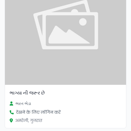
ભાગ્યા ની જરૂર છે
ભરત ભેડા
देखने के लिए लॉगिन करें
अमरेली, गुजरात