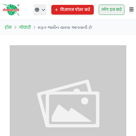
विज्ञापन पोस्ट करें
लॉग इन करें
होम
नोकरी
મફત જમીન વાવવા આપવાની છે