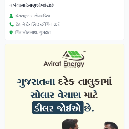
તબેલામાટેમાણશોજોયેછે
ચેતનકુમાર છોડવડિયા
देखने के लिए लॉगिन करें
गिर सोमनाथ, गुजरात
सत्यापित