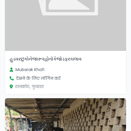
હુડવરછુકોનેજારૂરહોતોકેજોડફરચલાવ
Mubarak Khafi
देखने के लिए लॉगिन करें
राजकोट, गुजरात