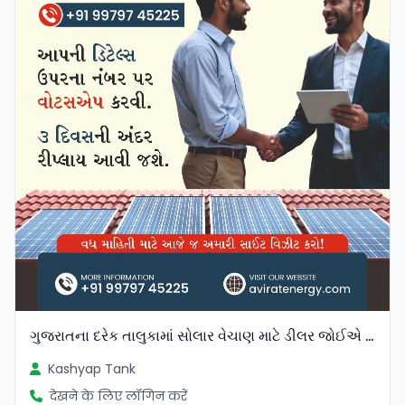
ગુજરાતના દરેક તાલુકામાં સોલાર વેચાણ માટે ડીલર જોઈએ છે.
Kashyap Tank
देखने के लिए लॉगिन करें