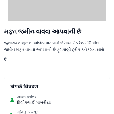
મફત જમીન વાવવા આપવાની છે
જુનાગઢ તાલુકાના બલિયાવાડ ગામે ભેસાણ રોડ ઉપર 10 વીઘા 
જમીન મફત વાવવા આપવાની છે ફૂલપાણી ટ્રીપ કનેક્શન સાથે
₹0
संपर्क विवरण
संपर्क व्यक्ति
દિલીપભાઈ બાબરીયા
मोबाइल नंबर