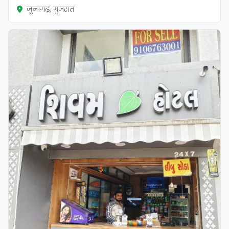
जूनागढ़, गुजरात