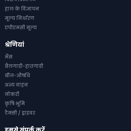
हाल के विज्ञापन
मूल्य निर्धारण
एपीएमसी मूल्य
श्रेणियां
भैंस
बैलगाडी-हातगाडी
बीज-औषधि
अन्य वाहन
नोकरी
कृषि भूमि
टैक्सी / ड्राइवर
हमसे संपर्क करें