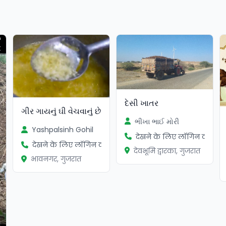
દેસી ખાતર
ગીર ગાયનું ઘી વેચવાનું છે
ભીખા ભાઈ મોરી
Yashpalsinh Gohil
देखने के लिए लॉगिन करें
देखने के लिए लॉगिन करें
देवभूमि द्वारका, गुजरात
भावनगर, गुजरात