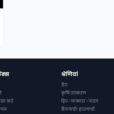
ें
िंक्स
श्रेणियां
ऊँट
ं
कृषि उपकरण
स्ट करें
ड्रिप -फव्वारा -पाइप
ञापन
बैलगाडी-हातगाडी