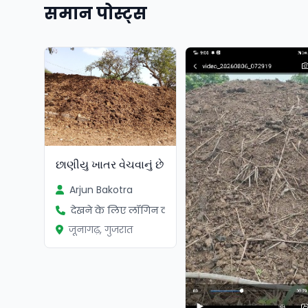
समान पोस्ट्स
છાણીયુ ખાતર વેચવાનું છે
Arjun Bakotra
देखने के लिए लॉगिन करें
जूनागढ़, गुजरात