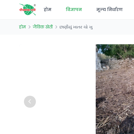
होम
विज्ञापन
मूल्य निर्धारण
होम
जैविक खेती
છાણીયું ખાતર ચો ખુ