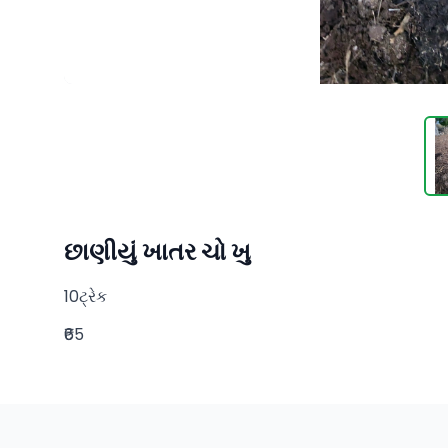
છાણીયું ખાતર ચો ખુ
10ટ્રેક
₹65