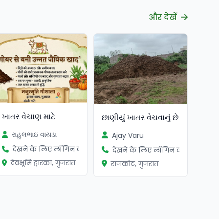
और देखें
ખાતર વેચાણ માટે
છાણીયું ખાતર વેચવાનું છે
રાહુલભાઇ વાયડા
Ajay Varu
देखने के लिए लॉगिन करें
देखने के लिए लॉगिन करें
देवभूमि द्वारका, गुजरात
राजकोट, गुजरात