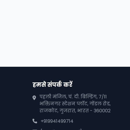
हमसे संपर्क करें
पहली मंजिल, चं. दी. बिल्डिंग, 7/11
भक्तिनगर स्टेशन प्लॉट, गोंडल रोड,
राजकोट, गुजरात, भारत - 360002
+919941499714