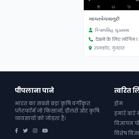
ખાચરવેચવાનુછે
કિપાલસિહ ચુડાસમા
देखने के लिए लॉगिन कर
राजकोट, गुजरात
पीपलाना पाने
त्वरित ल
भारत का सबसे बड़ा कृषि वर्गीकृत
होम
प्लेटफॉर्म जो किसानों, डीलरों और कृषि
हमारे बारे मे
व्यवसायों को जोड़ता है।
विज्ञापन पो
विशेष विज्