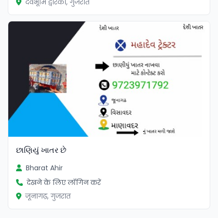
देवभूमि द्वारका, गुजरात
છાણિયું ખાતર છે
Bharat Ahir
देखने के लिए लॉगिन करें
जूनागढ़, गुजरात