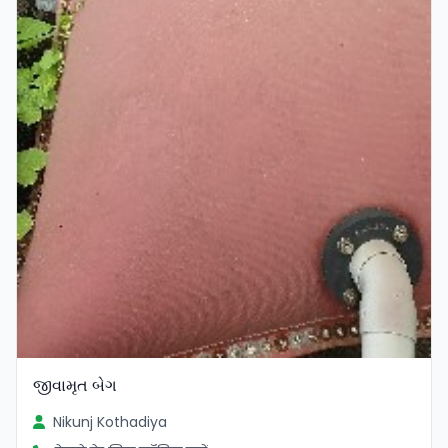
જીવામૃત બેગ
Nikunj Kothadiya