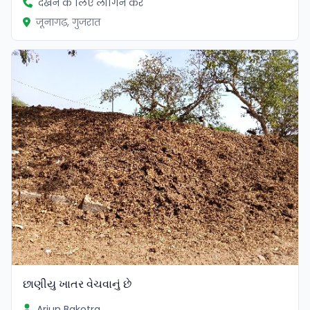
देखने के लिए लॉगिन करें
जूनागढ़, गुजरात
છાણીયુ ખાતર વેચવાનું છે
Arjun Bakotra