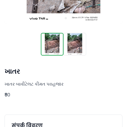
ખાતર
ખાતર બાવીટેલટ કીમત ૫૦હજાર
₹50
संपर्क विवरण