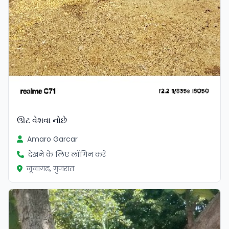
ઊટ વેશવા નોછે
Amaro Garcar
देखने के लिए लॉगिन करें
जूनागढ़, गुजरात