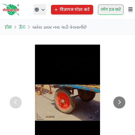
विज्ञापन पोस्ट करें
लॉग इन करें
होम
ऊँट
ચારેય ડાયર નવા ગાડી વેચવાનીછે