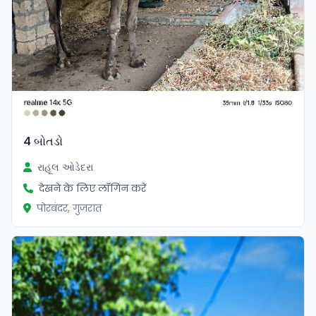
4 બોતડો
રાહૂલ ઓડેદરા
देखने के लिए लॉगिन करें
पोरबंदर, गुजरात