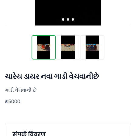
ચારેય ડાયર નવા ગાડી વેચવાનીછે
ગાડી વેચવાની છે
₹45000
संपर्क विवरण