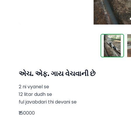
એચ. એફ. ગાય વેચવાની છે
2 ni vyanel se

12 litar dudh se

ful javabdari thi devani se
₹150000