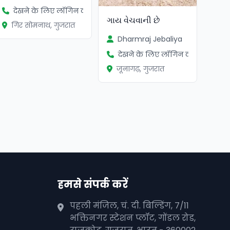
देखने के लिए लॉगिन करें
ગાય વેચવાની છે
गिर सोमनाथ, गुजरात
Dharmraj Jebaliya
देखने के लिए लॉगिन करें
जूनागढ़, गुजरात
हमसे संपर्क करें
पहली मंजिल, चं. दी. बिल्डिंग, 7/11
भक्तिनगर स्टेशन प्लॉट, गोंडल रोड,