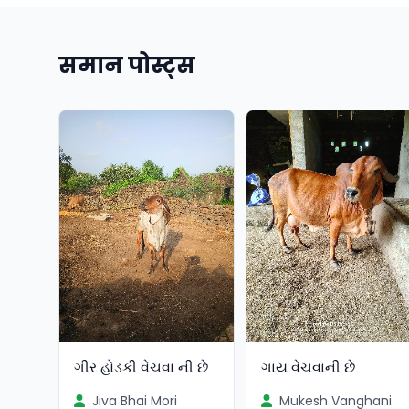
समान पोस्ट्स
ગીર હોડકી વેચવા ની છે
ગાય વેચવાની છે
Jiva Bhai Mori
Mukesh Vanghani