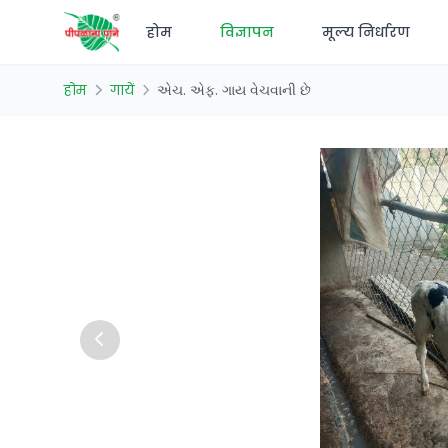
होम
विज्ञापन
मूल्य निर्धारण
होम
गायें
એચ. એફ. ગાય વેચવાની છે