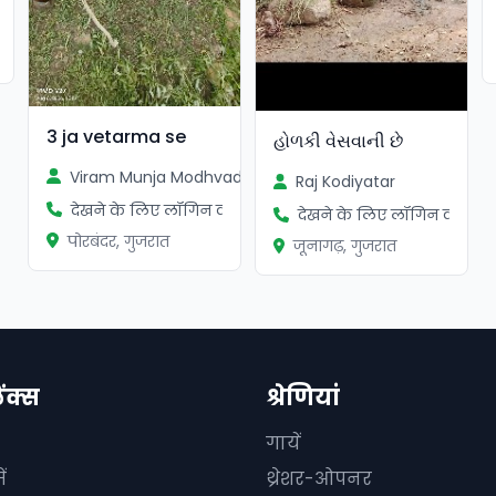
ें
3 ja vetarma se
હોળકી વેસવાની છે
Viram Munja Modhvadiya
Raj Kodiyatar
देखने के लिए लॉगिन करें
देखने के लिए लॉगिन करें
पोरबंदर, गुजरात
जूनागढ़, गुजरात
िंक्स
श्रेणियां
गायें
ं
थ्रेशर-ओपनर