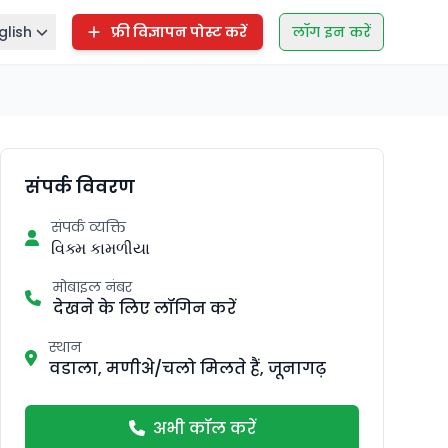
glish
फ्री विज्ञापन पोस्ट करें
लॉग इन करें
संपर्क विवरण
संपर्क व्यक्ति
વિક્મ કામળીયા
मोबाइल नंबर
देखने के लिए लॉगिन करें
स्थान
वडाला, मणीअे/चलो मिलते हैं, जूनागढ़
अभी कॉल करें