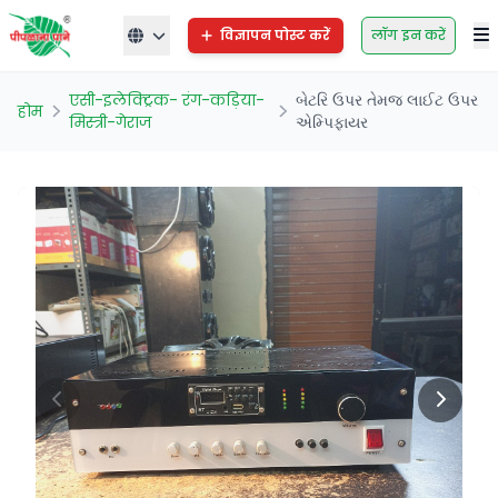
विज्ञापन पोस्ट करें
लॉग इन करें
एसी-इलेक्ट्रिक- रंग-कड़िया-
બેટરિ ઉપર તેમજ લાઈટ ઉપર
होम
मिस्त्री-गेराज
એમ્પિફાયર