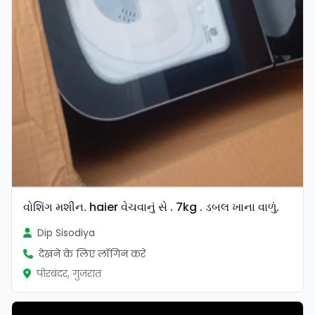
વોશિંગ મશીન. haier વેચવાનું સે . 7kg . ડબલ ખાના વાળું.
Dip Sisodiya
देखने के लिए लॉगिन करें
पोरबंदर, गुजरात