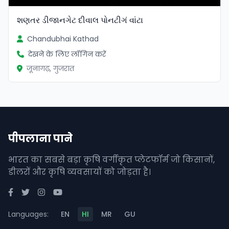
શણતર ડીજાનગેટ દીવાલ પોનટીગં વાંટા
Chandubhai Kathad
देखने के लिए लॉगिन करें
जूनागढ़, गुजरात
पीपलाना पाने
भारत का सबसे बड़ा कृषि वर्गीकृत प्लेटफॉर्म जो किसानों,
डीलरों और कृषि व्यवसायों को जोड़ता है।
Languages:
EN
HI
MR
GU