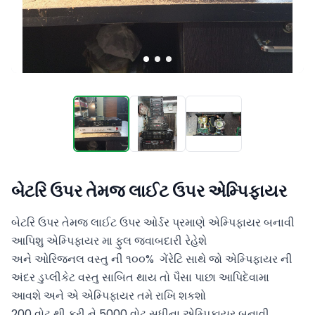
બેટરિ ઉપર તેમજ લાઈટ ઉપર એમ્પિફાયર
બેટરિ ઉપર તેમજ લાઈટ ઉપર ઓર્ડર પ્રમાણે એમ્પિફાયર બનાવી 
આપિશુ એમ્પિફાયર મા ફુલ જવાબદારી રેહેશે

અને ઓરિજનલ વસ્તુ ની ૧૦૦%  ગેંરેટિ સાથે જો એમ્પિફાયર ની 
અંદર ડુપ્લીકેટ વસ્તુ સાબિત થાય તો પૈસા પાછા આપિદેવામા 
આવશે અને એ એમ્પિફાયર તમે રાખિ શકશો

200 વોટ થી કરી ને 5000 વોટ સુધીના એમ્પિફાયર બનાવી 