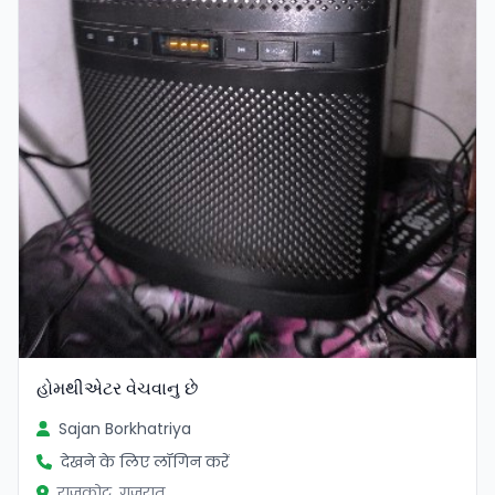
હોમથીએટર વેચવાનુ છે
Sajan Borkhatriya
देखने के लिए लॉगिन करें
राजकोट, गुजरात