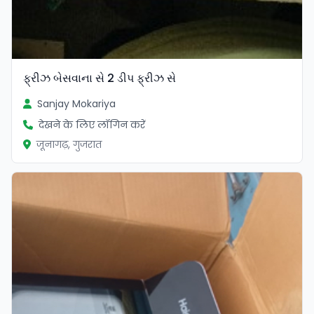
ફ્રીઝ બેસવાના સે 2 ડીપ ફ્રીઝ સે
Sanjay Mokariya
देखने के लिए लॉगिन करें
जूनागढ़, गुजरात