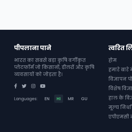
पीपलाना पाने
त्वरित ल
भारत का सबसे बड़ा कृषि वर्गीकृत
होम
प्लेटफॉर्म जो किसानों, डीलरों और कृषि
हमारे बारे मे
व्यवसायों को जोड़ता है।
विज्ञापन पो
विशेष विज्
हाल के विज
Languages:
EN
HI
MR
GU
मूल्य निर्
एपीएमसी म