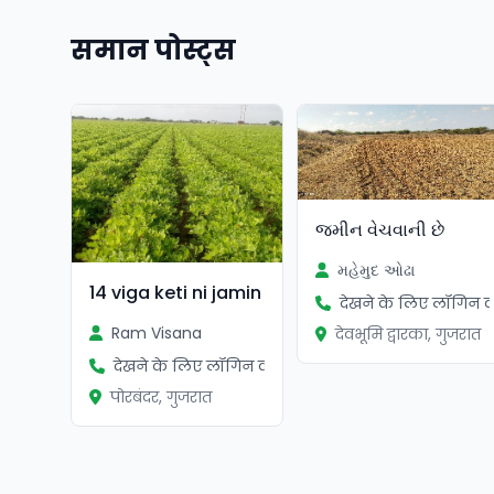
समान पोस्ट्स
જમીન વેચવાની છે
મહેમુદ ઓઢા
14 viga keti ni jamin
देखने के लिए लॉगिन कर
Ram Visana
देवभूमि द्वारका, गुजरात
देखने के लिए लॉगिन करें
पोरबंदर, गुजरात