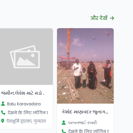
और देखें
જમીન.લેવેશ માટે મડો .
Balu Karavadara
કેશોદ માણાવદર જુનાગઢ રાજકોટ પા
देखने के लिए लॉगिन करें
देवभूमि द्वारका, गुजरात
પરબતભાઈ રબારી
देखने के लिए लॉगिन करें