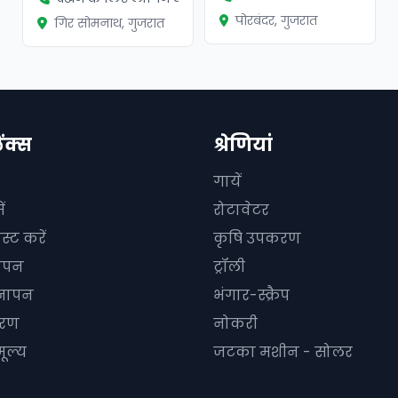
पोरबंदर, गुजरात
गिर सोमनाथ, गुजरात
िंक्स
श्रेणियां
गायें
ं
रोटावेटर
स्ट करें
कृषि उपकरण
ञापन
ट्रॉली
्ञापन
भंगार-स्क्रैप
धारण
नोकरी
ूल्य
जटका मशीन - सोलर