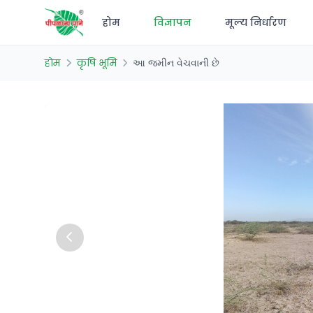
होम
विज्ञापन
मूल्य निर्धारण
होम
कृषि भूमि
આ જમીન વેચવાની છે