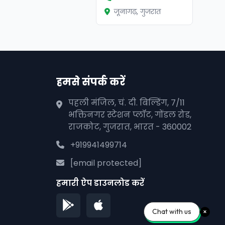
जूनागढ़, गुजरात
हमसे संपर्क करें
पहली मंजिल, चं. दी. बिल्डिंग, 7/11
भक्तिनगर स्टेशन प्लॉट, गोंडल रोड,
राजकोट, गुजरात, भारत - 360002
+919941499714
[email protected]
हमारी ऐप डाउनलोड करें
Chat with us