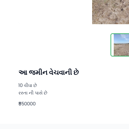
આ જમીન વેચવાની છે
10 વીઘા છે 

રસ્તા ની પાસે છે
₹550000