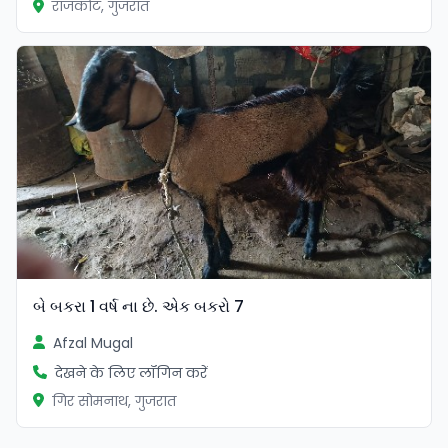
राजकोट, गुजरात
બે બકરા 1 વર્ષ ના છે. એક બકરો 7
Afzal Mugal
देखने के लिए लॉगिन करें
गिर सोमनाथ, गुजरात