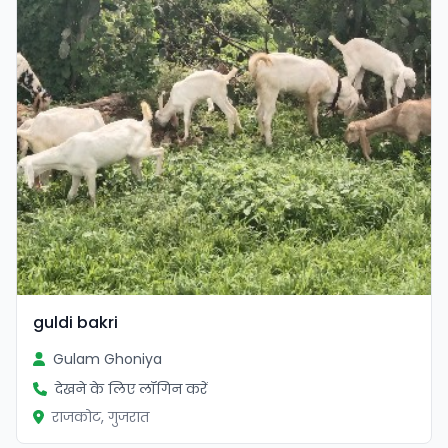
guldi bakri
Gulam Ghoniya
देखने के लिए लॉगिन करें
राजकोट, गुजरात