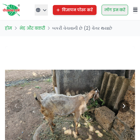
विज्ञापन पोस्ट करें
लॉग इन करें
होम
भेड़ और बकरी
બકરી વેચવાની છે (2) વેંતર થયાછે