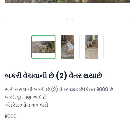
બકરી વેચવાની છે (2) વેંતર થયાછે
સારી નસલ ની બકરી છે (2) વેંતર થયા છે કિંમત 9000 છે 

બકરી દૂધ પણ આપે છે 

એડ્રેસ :બોય વાવ વાડી
₹9000