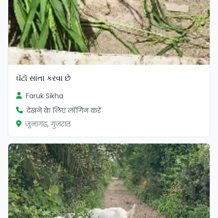
ઘૅટૉ સાંતા કરવા છે
Faruk Sikha
देखने के लिए लॉगिन करें
जूनागढ़, गुजरात