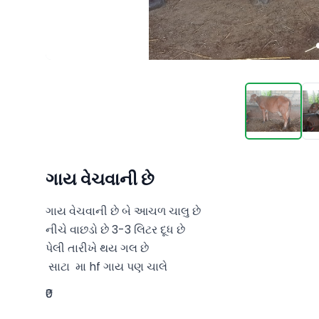
ગાય વેચવાની છે
ગાય વેચવાની છે બે આચળ ચાલુ છે  

નીચે વાછડો છે 3-3 લિટર દૂધ છે 

પેલી તારીખે થય ગલ છે 

 સાટા  મા hf ગાય પણ ચાલે
₹0