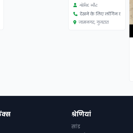
ગોવિદ ખીટ
ें
देखने के लिए लॉगिन करें
जामनगर, गुजरात
िंक्स
श्रेणियां
सांड