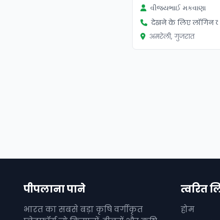
વીજયભાઈ મકવાણા
देखने के लिए लॉगिन कर
अमरेली, गुजरात
पीपलाना पाने
त्वरित ल
भारत का सबसे बड़ा कृषि वर्गीकृत
होम