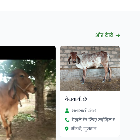
और देखें
વેચવાની છે
સતાભાઈ ડાંગર
देखने के लिए लॉगिन करें
मोरबी, गुजरात