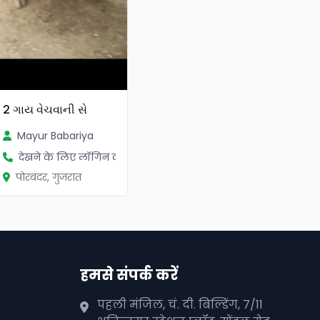
2 ગાય વેચવાની સે
Mayur Babariya
देखने के लिए लॉगिन करें
पोरबंदर, गुजरात
हमसे संपर्क करें
पहली मंजिल, चं. दी. बिल्डिंग, 7/11