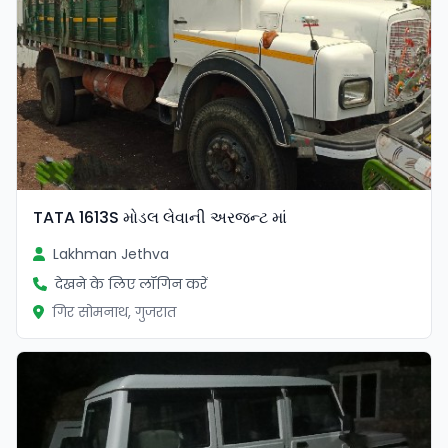
TATA 1613S મોડલ લેવાની અરજન્ટ માં
Lakhman Jethva
देखने के लिए लॉगिन करें
गिर सोमनाथ, गुजरात