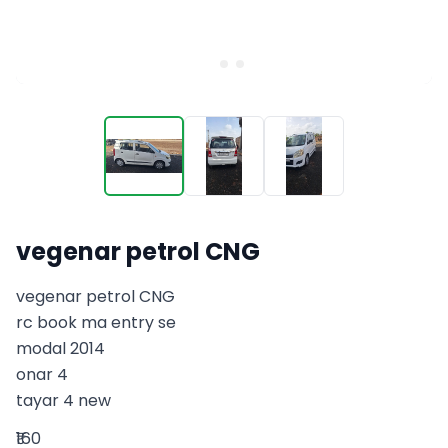
vegenar petrol CNG
vegenar petrol CNG 

rc book ma entry se

modal 2014

onar 4

tayar 4 new
₹160