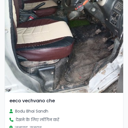
eeco vechvano che
Bodu Bhai Sandh
देखने के लिए लॉगिन करें
जूनागढ़, गुजरात