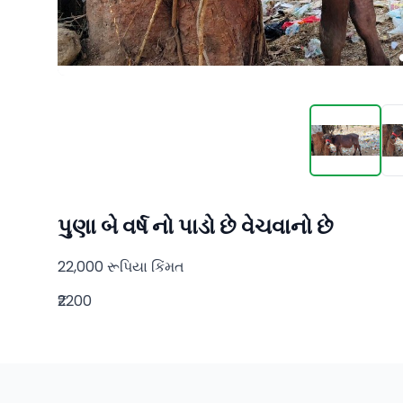
પુણા બે વર્ષ નો પાડો છે વેચવાનો છે
22,000 રૂપિયા કિંમત
₹2200