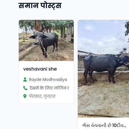
समान पोस्ट्स
veshavani she
Rayde Modhvadiya
देखने के लिए लॉगिन करें
पोरबंदर, गुजरात
ભેંસ વેચવાની છે 10દીવસ ની કાચી