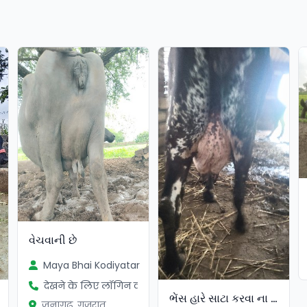
વેચવાની છે
Maya Bhai Kodiyatar
देखने के लिए लॉगिन करें
ભેંસ હારે સાટા કરવા ના છે
जूनागढ़, गुजरात