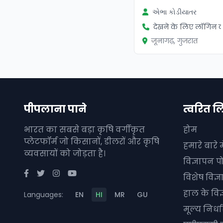
એભા કોડીયાતર
देखने के लिए लॉगिन कर
जूनागढ़, गुजरात
पीपलाना पाने
त्वरित ल
भारत का सबसे बड़ा कृषि वर्गीकृत
होम
प्लेटफॉर्म जो किसानों, डीलरों और कृषि
हमारे बारे मे
व्यवसायों को जोड़ता है।
विज्ञापन पो
विशेष विज्
हाल के विज
Languages:
EN
HI
MR
GU
मूल्य निर्