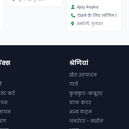
Ajay Rayka
ें
देखने के लिए लॉगिन करें
अमरेली, गुजरात
िंक्स
श्रेणियां
खेत उत्तपादन
ं
गायें
स्ट करें
कुक्कुट-कबूतर
ञापन
चाफ कटर
्ञापन
अन्य वाहन
धारण
जनरेटर - मशीन