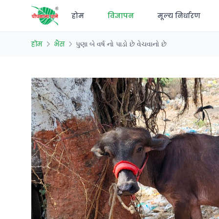
होम
विज्ञापन
मूल्य निर्धारण
होम
भैंस
પુણા બે વર્ષ નો પાડો છે વેચવાનો છે