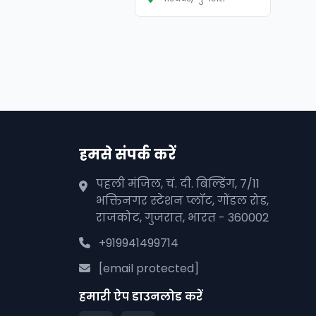
हमसे संपर्क करें
पहली मंजिल, चं. दी. बिल्डिंग, 7/11
भक्तिनगर स्टेशन प्लॉट, गोंडल रोड,
राजकोट, गुजरात, भारत - 360002
+919941499714
[email protected]
हमारी ऐप डाउनलोड करें