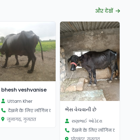
और देखें
bhesh veshvanise
Uttam Kher
ભેંસ વેચવાની છે
देखने के लिए लॉगिन करें
जूनागढ़, गुजरात
રાણાભાઈ ઓડેદરા
देखने के लिए लॉगिन करें
पोरबंदर, गुजरात