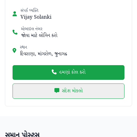
સંપર્ક વ્યક્તિ
Vijay Solanki
મોબાઇલ નંબર
જોવા માટે લોગિન કરો
સ્થાન
દિવરાણા, માંગરોળ, જુનાગઢ
હમણાં કોલ કરો
સંદેશ મોકલો
સમાન પોસ્ટ્સ