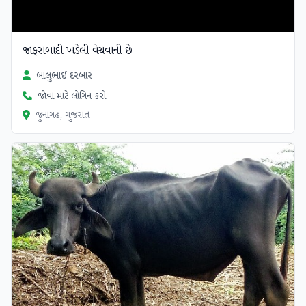
જાફરાબાદી ખડેલી વેચવાની છે
બાલુભાઈ દરબાર
જોવા માટે લોગિન કરો
જુનાગઢ, ગુજરાત