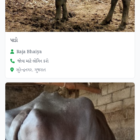
પાડો
Raja Bhaiya
જોવા માટે લોગિન કરો
સુરેન્દ્રનગર, ગુજરાત