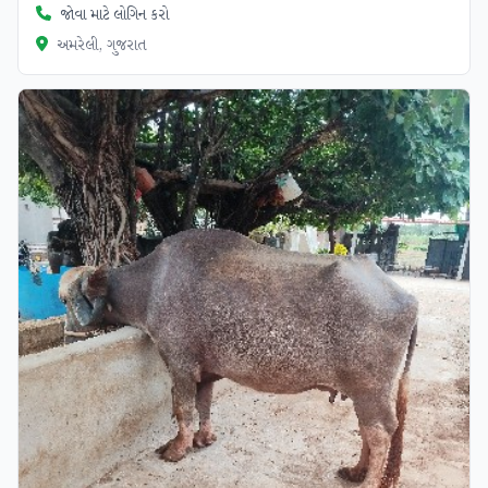
જોવા માટે લોગિન કરો
અમરેલી, ગુજરાત