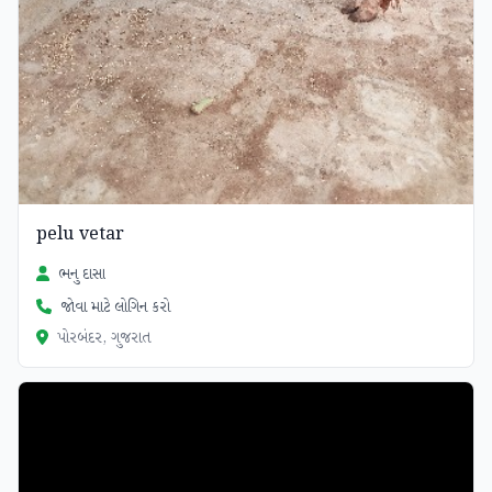
pelu vetar
ભનુ દાસા
જોવા માટે લોગિન કરો
પોરબંદર, ગુજરાત