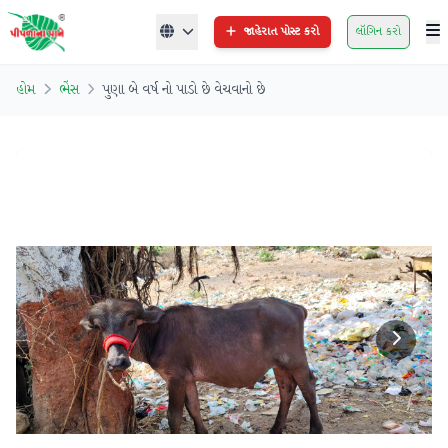
જાહેરાત પોસ્ટ કરો
લૉગિન કરો
હોમ
ભેંસ
પુણા બે વર્ષ નો પાડો છે વેચવાનો છે