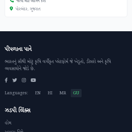
જોવા માટે લોગિન કરો
પોરબંદર, ગુજરાત
પીપળાના પાને
ભારતનું સૌથી મોટું કૃષિ વર્ગીકૃત પ્લેટફોર્મ જે ખેડૂતો, ડીલરો અને કૃષિ
વ્યવસાયોને જોડે છે.
Languages:
EN
HI
MR
GU
ઝડપી લિંક્સ
હોમ