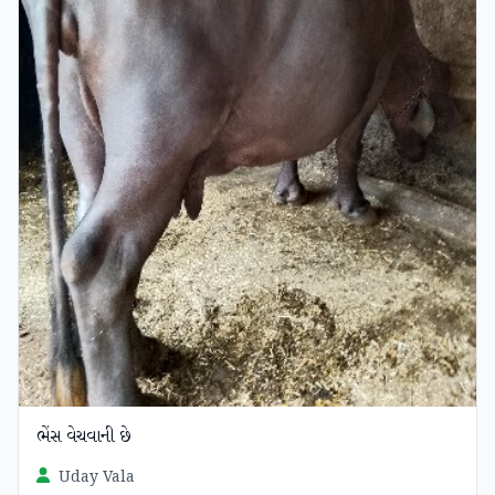
ભેંસ વેચવાની છે
Uday Vala