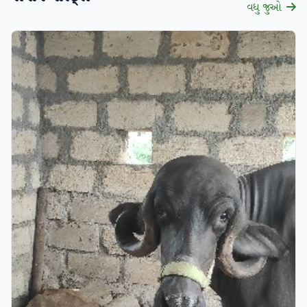
વધુ જુઓ