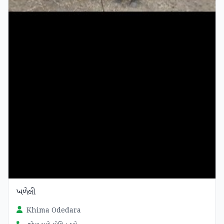
ખળેલી
Khima Odedara