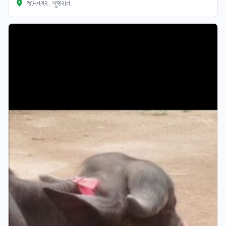
જામનગર, ગુજરાત