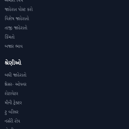
અમારા વિષે
જાહેરાત પોસ્ટ કરો
વિશેષ જાહેરાતો
તાજી જાહેરાતો
કિંમતો
બજાર ભાવ
શ્રેણીઓ
બધી જાહેરાતો
થ્રેસર- ઓપનર
રોટાવેટર
મીની ટ્રેક્ટર
ટુ વ્હીલર
નર્સરી રોપ