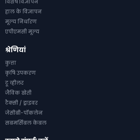
विशेष विज्ञापन
हाल के विज्ञापन
मूल्य निर्धारण
एपीएमसी मूल्य
श्रेणियां
कुत्ता
कृषि उपकरण
टू व्हीलर
जैविक खेती
टैक्सी / ड्राइवर
जेसीबी-पॉकलेन
सबमर्सिबल केबल