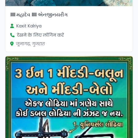
॥॥ મહાદેવ ॥॥ એનજીનયરીગ
Kaxit Kalriya
देखने के लिए लॉगिन करें
जूनागढ़, गुजरात
सत्यापित