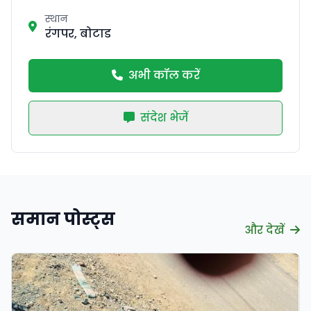
स्थान
रंगपर, बोटाड
अभी कॉल करें
संदेश भेजें
समान पोस्ट्स
और देखें
सत्यापित