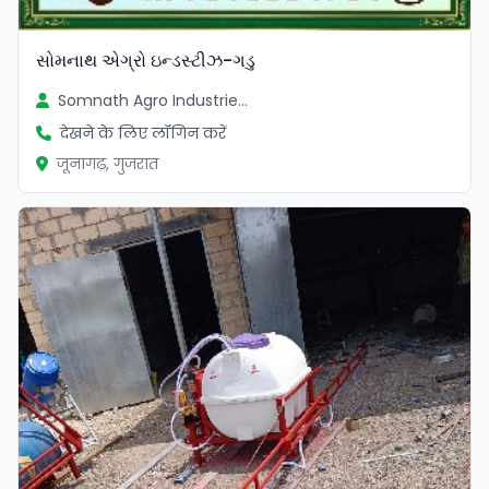
સોમનાથ એગ્રો ઇન્ડસ્ટીઝ-ગડુ
Somnath Agro Industries Divyesh Parmar
देखने के लिए लॉगिन करें
जूनागढ़, गुजरात
सत्यापित