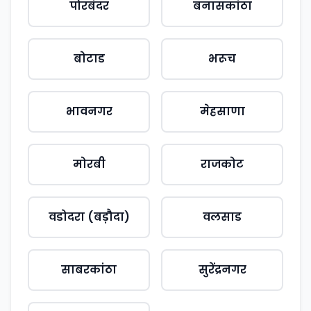
पोरबंदर
बनासकांठा
बोटाड
भरूच
भावनगर
मेहसाणा
मोरबी
राजकोट
वडोदरा (बड़ौदा)
वलसाड
साबरकांठा
सुरेंद्रनगर