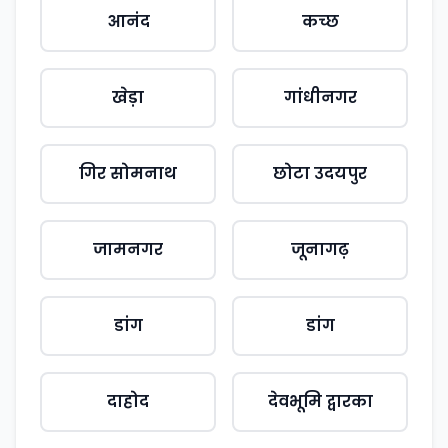
आनंद
कच्छ
खेड़ा
गांधीनगर
गिर सोमनाथ
छोटा उदयपुर
जामनगर
जूनागढ़
डांग
डांग
दाहोद
देवभूमि द्वारका