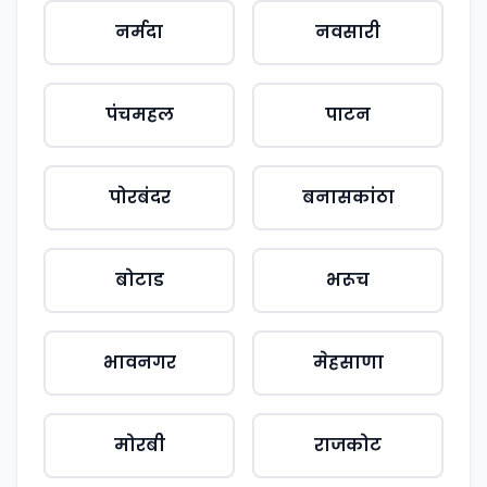
नर्मदा
नवसारी
पंचमहल
पाटन
पोरबंदर
बनासकांठा
बोटाड
भरूच
भावनगर
मेहसाणा
मोरबी
राजकोट