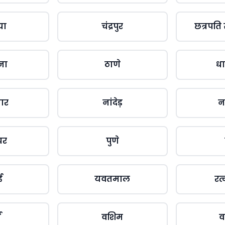
या
चंद्रपुर
छत्रपति
ना
ठाणे
धा
बार
नांदेड़
न
घर
पुणे
ई
यवतमाल
रत
ा
वशिम
व