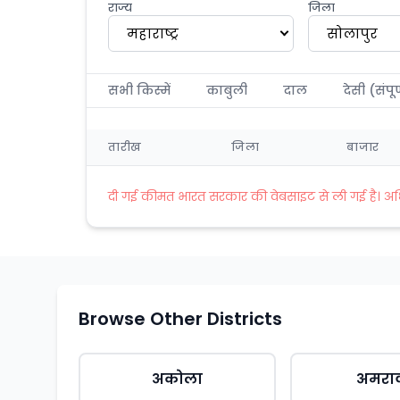
राज्य
जिला
महाराष्ट्र
सोलापुर
सभी किस्में
काबुली
दाल
देसी (संपूर
तारीख
जिला
बाजार
दी गई कीमत भारत सरकार की वेबसाइट से ली गई है। अधिक 
Browse Other Districts
अकोला
अमरा