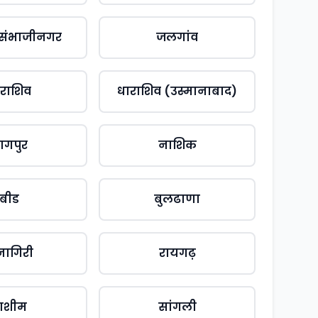
 संभाजीनगर
जलगांव
राशिव
धाराशिव (उस्मानाबाद)
ागपुर
नाशिक
बीड
बुलढाणा
्नागिरी
रायगढ़
ाशीम
सांगली