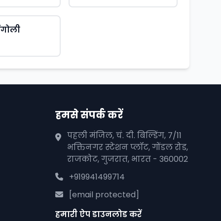
िंगोली
हमसे संपर्क करें
पहली मंजिल, चं. दी. बिल्डिंग, 7/11
भक्तिनगर स्टेशन प्लॉट, गोंडल रोड,
राजकोट, गुजरात, भारत - 360002
+919941499714
[email protected]
हमारी ऐप डाउनलोड करें