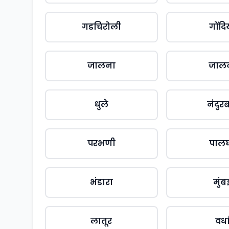
गडचिरोली
गोंदि
जालना
जाल
धुले
नंदुर
परभणी
पाल
भंडारा
मुंब
लातूर
वर्ध