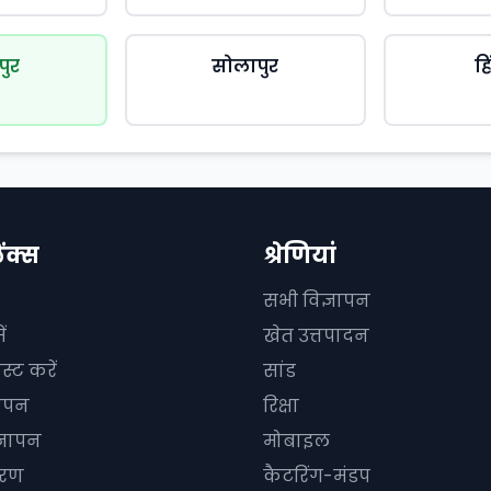
पुर
सोलापुर
ह
िंक्स
श्रेणियां
सभी विज्ञापन
ं
खेत उत्तपादन
स्ट करें
सांड
ञापन
रिक्षा
्ञापन
मोबाइल
धारण
कैटरिंग-मंडप