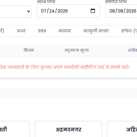
आरंभ तिथि
समाप्ति तिथि
्ण)
अन्य
999
मध्यम
काबुली नाना
सफेद (प
किस्म
न्यूनतम मूल्य
अधिक
जानकारी के लिए कृपया अपने नज़दीकी मार्केटिंग यार्ड से संपर्क करें।
वती
अहमदनगर
अहि