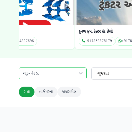
કુનળ કૃપા ટ્રેક્ટર & ટ્રોલી
+917859878179
+917859878179
ગાડુ- રેકડો
ગુજરાત
બધા
તાજેતરના
ચકાસાયેલ