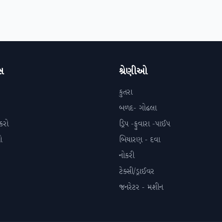
સ
શ્રેણીઓ
કુતરા
બળદ- ગોઢલા
કરો
ડ્રિપ -ફુવારા -પાઈપ
ો
બિયારણ - દવા
નોકરી
ટેક્સી/ડ્રાઈવર
જનરેટર - મશીન