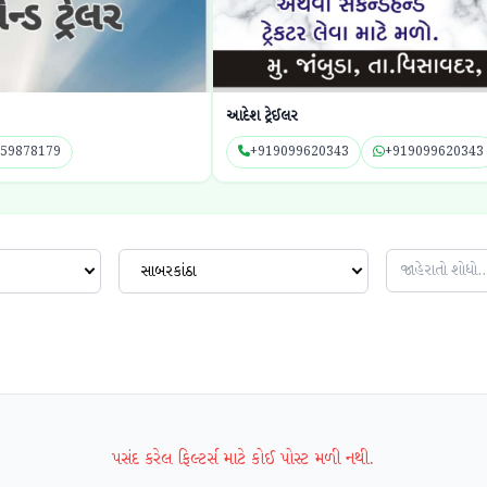
આદેશ ટ્રેઈલર
કિસનભા
+919099620343
+919099620343
+9
સાબરકાંઠા
પસંદ કરેલ ફિલ્ટર્સ માટે કોઈ પોસ્ટ મળી નથી.