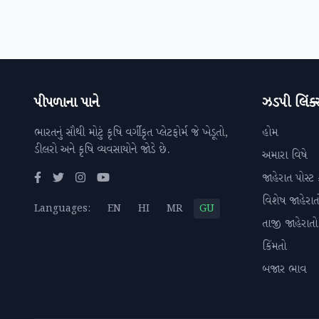
પીપળાના પાને
ઝડપી લિંક્
ભારતનું સૌથી મોટું કૃષિ વર્ગીકૃત પ્લેટફોર્મ જે ખેડૂતો,
હોમ
ડીલરો અને કૃષિ વ્યવસાયોને જોડે છે.
અમારા વિષે
જાહેરાત પોસ્ટ 
વિશેષ જાહેરાત
Languages:
EN
HI
MR
GU
તાજી જાહેરાતો
કિંમતો
બજાર ભાવ