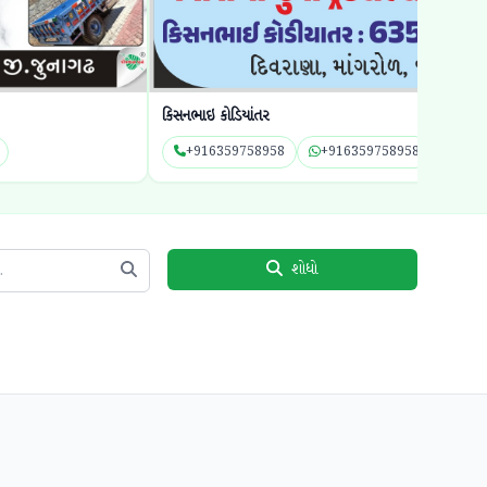
ઇ કોડિયાંતર
મોમાઈ કૃપા ટ્રેઇલર
16359758958
+916359758958
+9163539870
શોધો