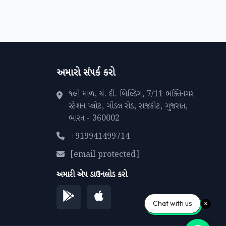
અમારો સંપર્ક કરો
૧લો માળ, ચં. દી. બિલ્ડિંગ, 7/11 ભક્તિનગર
સ્ટેશન પ્લોટ, ગોંડલ રોડ, રાજકોટ, ગુજરાત,
ભારત - 360002
+919941499714
[email protected]
અમારી એપ ડાઉનલોડ કરો
Chat with us