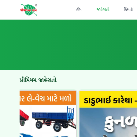
હોમ
જાહેરાતો
કિંમતો
પ્રીમિયમ જાહેરાતો