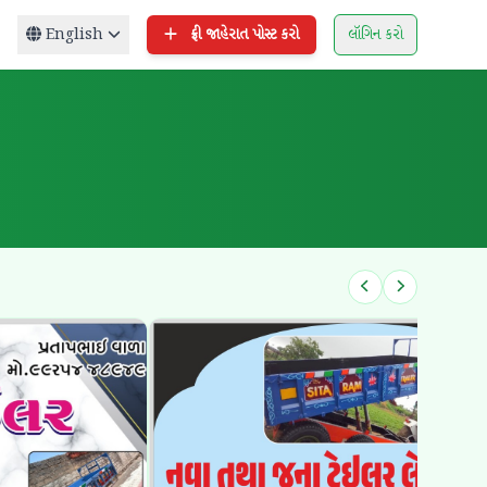
English
ફ્રી જાહેરાત પોસ્ટ કરો
લૉગિન કરો