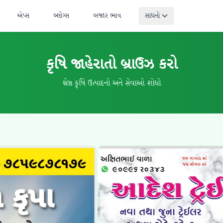
એપ્સ
બ્લોગ્સ
બજાર ભાવ
સાધનો
કૃષિ જાહેરાતો બ્રાઉઝ કરો
શ્રેષ્ઠ કૃષિ ઉત્પાદનો અને સેવાઓ શોધો