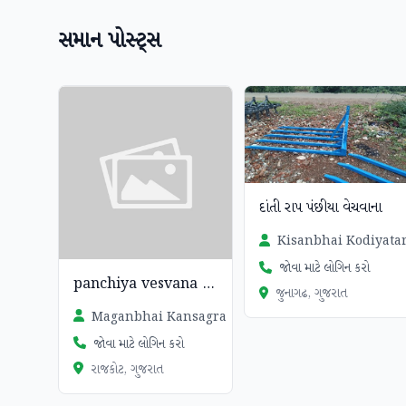
સમાન પોસ્ટ્સ
ચકાસાયેલ
દાંતી રાપ પંછીયા વેચવાના
Kisanbhai Kodiyata
જોવા માટે લોગિન કરો
panchiya vesvana se4
જુનાગઢ, ગુજરાત
Maganbhai Kansagra
જોવા માટે લોગિન કરો
રાજકોટ, ગુજરાત