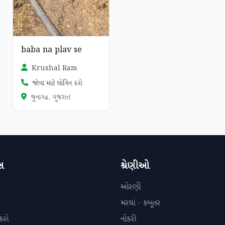
baba na plav se
Krushal Ram
જોવા માટે લોગિન કરો
જુનાગઢ, ગુજરાત
સ
શ્રેણીઓ
ઓરણી
મરઘાં - કબૂતર
કરો
નોકરી