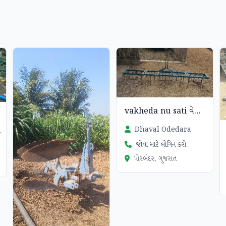
vakheda nu sati વેચવાનું chhe
Dhaval Odedara
r
જોવા માટે લોગિન કરો
પોરબંદર, ગુજરાત