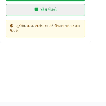
સંદેશ મોકલો
સુરક્ષિત. સરળ. સ્થાનિક. આ રીતે પીપળાના પાને પર સોદા
થાય છે.