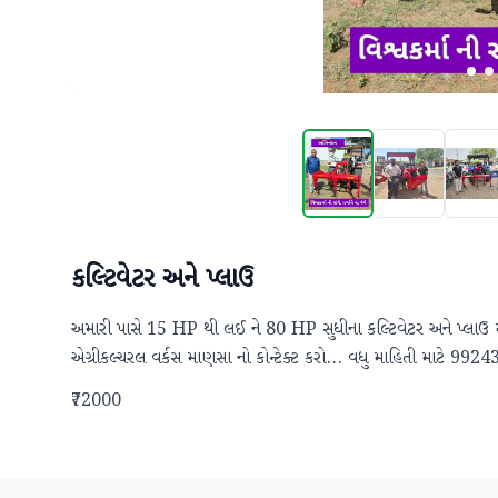
કલ્ટિવેટર અને પ્લાઉ
અમારી પાસે 15 HP થી લઈ ને 80 HP સુધીના કલ્ટિવેટર અને પ્લાઉ મળ
એગ્રીકલ્ચરલ વર્કસ માણસા નો કોન્ટેક્ટ કરો... વધુ માહિતી માટે 99
₹72000