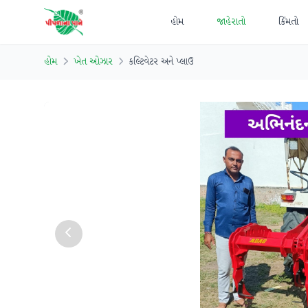
હોમ
જાહેરાતો
કિંમતો
હોમ
ખેત ઓઝાર
કલ્ટિવેટર અને પ્લાઉ