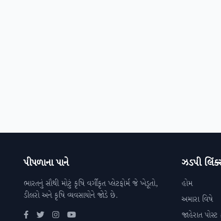
પીપળાના પાને
ઝડપી લિંક્
ભારતનું સૌથી મોટું કૃષિ વર્ગીકૃત પ્લેટફોર્મ જે ખેડૂતો,
હોમ
ડીલરો અને કૃષિ વ્યવસાયોને જોડે છે.
અમારા વિષે
જાહેરાત પોસ્ટ 