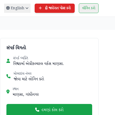
English
ફ્રી જાહેરાત પોસ્ટ કરો
લૉગિન કરો
સંપર્ક વિગતો
સંપર્ક વ્યક્તિ
વિશ્વકર્મા એગ્રીકલ્ચરલ વર્કસ માણસા.
મોબાઇલ નંબર
જોવા માટે લોગિન કરો
સ્થાન
માણસા, ગાંધીનગર
હમણાં કોલ કરો