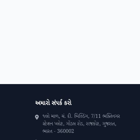
અમારો સંપર્ક કરો
૧લો માળ, ચં. દી. બિલ્ડિંગ, 7/11 ભક્તિનગર
સ્ટેશન પ્લોટ, ગોંડલ રોડ, રાજકોટ, ગુજરાત,
ભારત - 360002