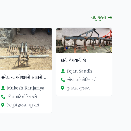
વધુ જુઓ
દાંતી વેચવાની છે
Fejan Sandh
સનેડા ના ઓજારશે.સારાશે નવાજશે .
જોવા માટે લોગિન કરો
જુનાગઢ, ગુજરાત
Mukesh Kanjariya
જોવા માટે લોગિન કરો
દેવભુમિ દ્વારકા, ગુજરાત