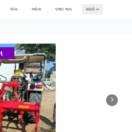
એપ્સ
બ્લોગ્સ
બજાર ભાવ
સાધનો