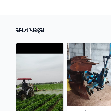
સમાન પોસ્ટ્સ