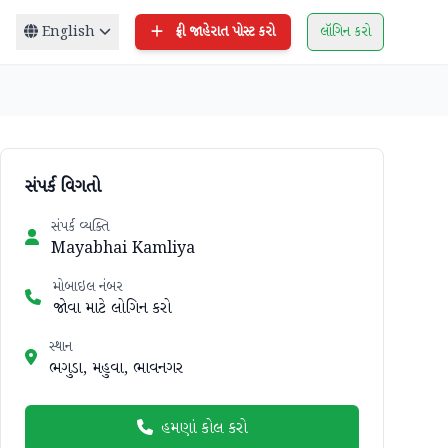
English
ફ્રી જાહેરાત પોસ્ટ કરો
લૉગિન કરો
સંપર્ક વિગતો
સંપર્ક વ્યક્તિ
Mayabhai Kamliya
મોબાઇલ નંબર
જોવા માટે લોગિન કરો
સ્થાન
ભગુડા, મહુવા, ભાવનગર
હમણાં કોલ કરો