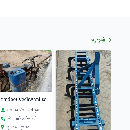
વધુ જુઓ
rajdoot vechwani se
Bhavesh Dodiya
જોવા માટે લોગિન કરો
જુનાગઢ, ગુજરાત