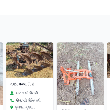
ચવડી વેચવા નિ છે
વનરાજ બી વીરાણી
જોવા માટે લોગિન કરો
જુનાગઢ, ગુજરાત