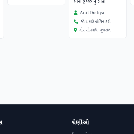
મીની ટ્રેકટર નુ સાતી
Anil Dodiya
જોવા માટે લોગિન કરો
ગીર સોમનાથ, ગુજરાત
સ
શ્રેણીઓ