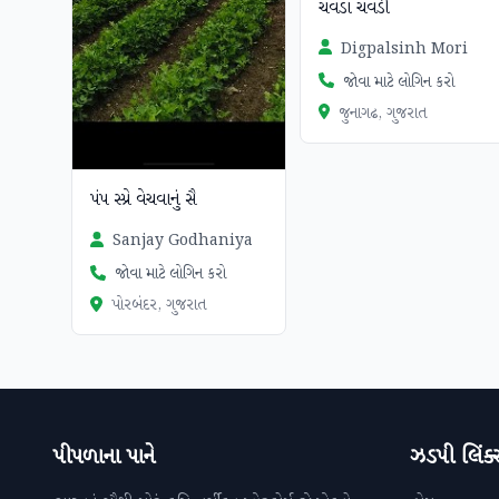
ચવડા ચવડી
Digpalsinh Mori
જોવા માટે લોગિન કરો
જુનાગઢ, ગુજરાત
પંપ સ્પ્રે વેચવાનું સૈ
Sanjay Godhaniya
જોવા માટે લોગિન કરો
પોરબંદર, ગુજરાત
પીપળાના પાને
ઝડપી લિંક્