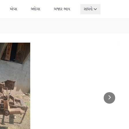
એપ્સ
બ્લોગ્સ
બજાર ભાવ
સાધનો