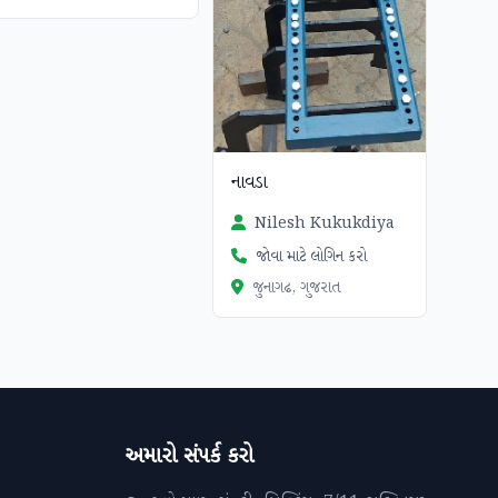
નાવડા
Nilesh Kukukdiya
જોવા માટે લોગિન કરો
જુનાગઢ, ગુજરાત
અમારો સંપર્ક કરો