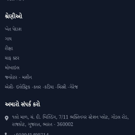
શ્રેણીઓ
ખેત પેદાશ
ગાય
રીક્ષા
ચાફ ક્ટર
મોબાઇલ
જનરેટર - મશીન
એસી- ઇલેક્ટ્રિક -કલર -કડિયા -મિસ્ત્રી -ગેરેજ
અમારો સંપર્ક કરો
૧લો માળ, ચં. દી. બિલ્ડિંગ, 7/11 ભક્તિનગર સ્ટેશન પ્લોટ, ગોંડલ રોડ,
રાજકોટ, ગુજરાત, ભારત - 360002