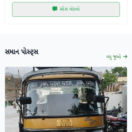
સંદેશ મોકલો
સમાન પોસ્ટ્સ
વધુ જુઓ