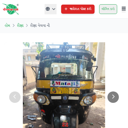
જાહેરાત પોસ્ટ કરો
લૉગિન કરો
હોમ
રીક્ષા
રીક્ષા વેચવા ની