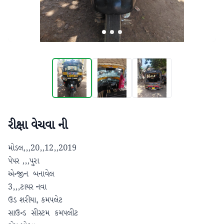
રીક્ષા વેચવા ની
મોડલ,,,20,,12,,2019

પેપર ,,,પુરા

એન્જીન  બનાવેલ

3,,,ટાયર નવા

ઉડ શરીયા, કમપલેટ

સાઉન્ડ  સીસ્ટમ  કમપલીટ
