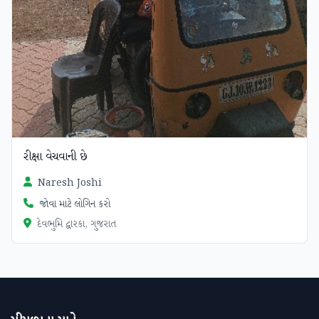
રીક્ષા વેચવાની છે
Naresh Joshi
જોવા માટે લોગિન કરો
દેવભુમિ દ્વારકા, ગુજરાત