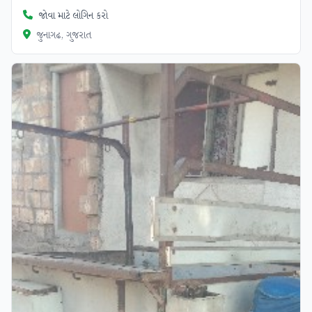
જોવા માટે લોગિન કરો
જુનાગઢ, ગુજરાત