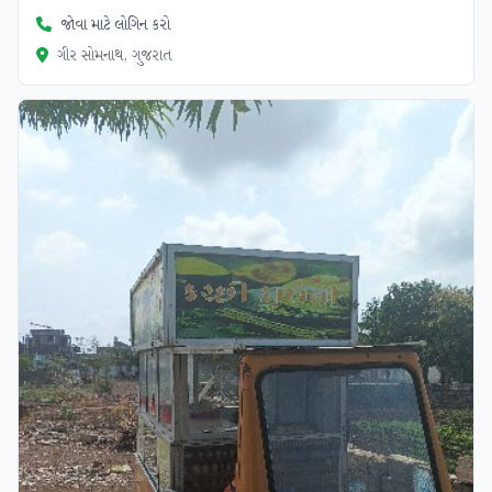
જોવા માટે લોગિન કરો
ગીર સોમનાથ, ગુજરાત