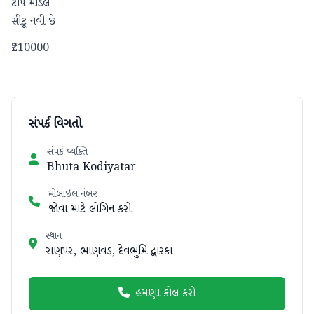
ટોપ મોડલ

સીટૂ નવી છે
₹210000
સંપર્ક વિગતો
સંપર્ક વ્યક્તિ
Bhuta Kodiyatar
મોબાઇલ નંબર
જોવા માટે લોગિન કરો
સ્થાન
રાણપર, ભાણવડ, દેવભુમિ દ્વારકા
હમણાં કોલ કરો