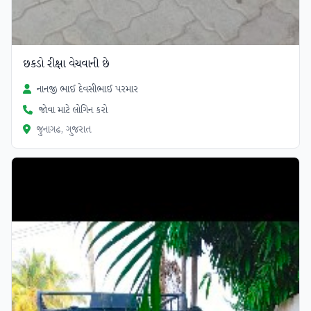
છકડો રીક્ષા વેચવાની છે
નાનજી ભાઈ દેવસીભાઈ પરમાર
જોવા માટે લોગિન કરો
જુનાગઢ, ગુજરાત