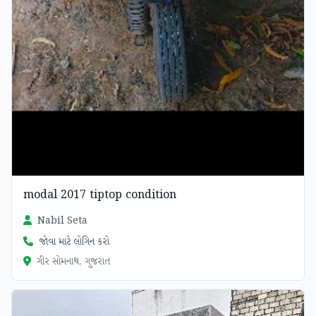
modal 2017 tiptop condition
Nabil Seta
જોવા માટે લોગિન કરો
ગીર સોમનાથ, ગુજરાત