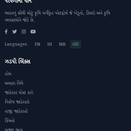
પીપળાના પાને
ભારતનું સૌથી મોટું કૃષિ વર્ગીકૃત પ્લેટફોર્મ જે ખેડૂતો, ડીલરો અને કૃષિ
વ્યવસાયોને જોડે છે.
Languages:
EN
HI
MR
GU
ઝડપી લિંક્સ
હોમ
અમારા વિષે
જાહેરાત પોસ્ટ કરો
વિશેષ જાહેરાતો
તાજી જાહેરાતો
કિંમતો
બજાર ભાવ