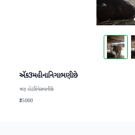
ઍક3મહીનાનિગાભણીછે
ત્રણ હોડકિવેસવાનીછે
₹35000