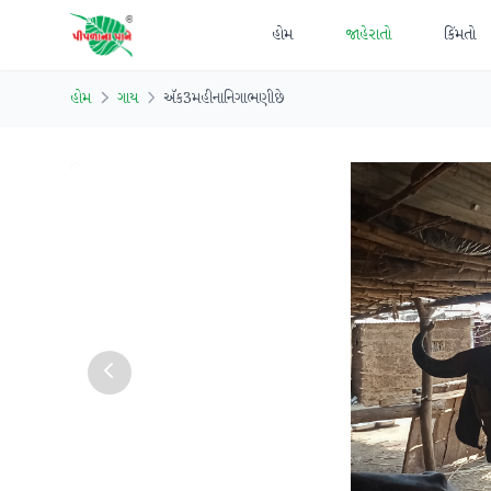
હોમ
જાહેરાતો
કિંમતો
હોમ
ગાય
ઍક3મહીનાનિગાભણીછે