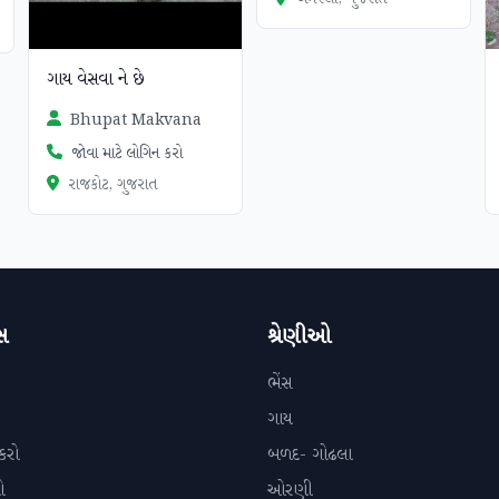
ગાય વેસવા ને છે
Bhupat Makvana
જોવા માટે લોગિન કરો
રાજકોટ, ગુજરાત
સ
શ્રેણીઓ
ભેંસ
ગાય
કરો
બળદ- ગોઢલા
ો
ઓરણી