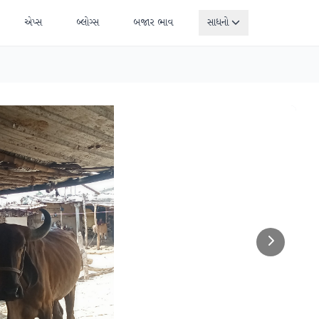
એપ્સ
બ્લોગ્સ
બજાર ભાવ
સાધનો