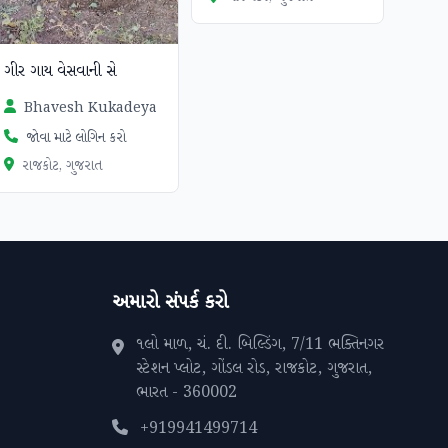
ગીર ગાય વેસવાની સે
Bhavesh Kukadeya
જોવા માટે લોગિન કરો
રાજકોટ, ગુજરાત
અમારો સંપર્ક કરો
૧લો માળ, ચં. દી. બિલ્ડિંગ, 7/11 ભક્તિનગર
સ્ટેશન પ્લોટ, ગોંડલ રોડ, રાજકોટ, ગુજરાત,
ભારત - 360002
+919941499714