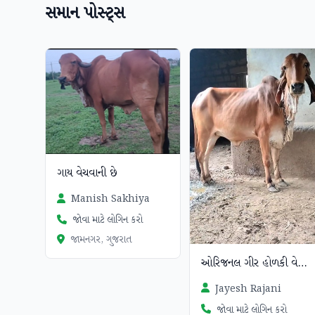
સમાન પોસ્ટ્સ
ગાય વેચવાની છે
Manish Sakhiya
જોવા માટે લોગિન કરો
જામનગર, ગુજરાત
ઓરિજનલ ગીર હોળકી વેચવાની
Jayesh Rajani
જોવા માટે લોગિન કરો