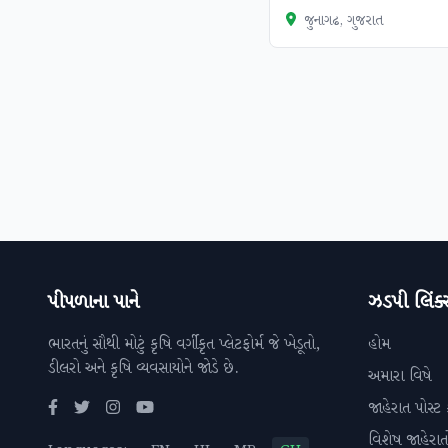
જુનાગઢ, ગુજરાત
પીપળાના પાને
ઝડપી લિંક્
ભારતનું સૌથી મોટું કૃષિ વર્ગીકૃત પ્લેટફોર્મ જે ખેડૂતો,
હોમ
ડીલરો અને કૃષિ વ્યવસાયોને જોડે છે.
અમારા વિષે
જાહેરાત પોસ્ટ 
વિશેષ જાહેરાત