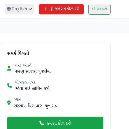
English
ફ્રી જાહેરાત પોસ્ટ કરો
લૉગિન કરો
સંપર્ક વિગતો
સંપર્ક વ્યક્તિ
નારણ સાજણ ગુજરીયા
મોબાઇલ નંબર
જોવા માટે લોગિન કરો
સ્થાન
સરસઈ, વિસાવદર, જુનાગઢ
હમણાં કોલ કરો