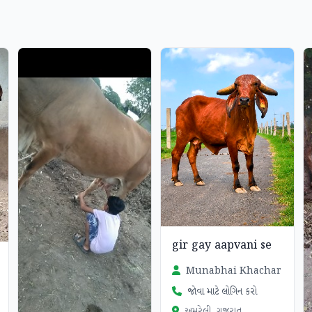
gir gay aapvani se
Munabhai Khachar
જોવા માટે લોગિન કરો
અમરેલી, ગુજરાત