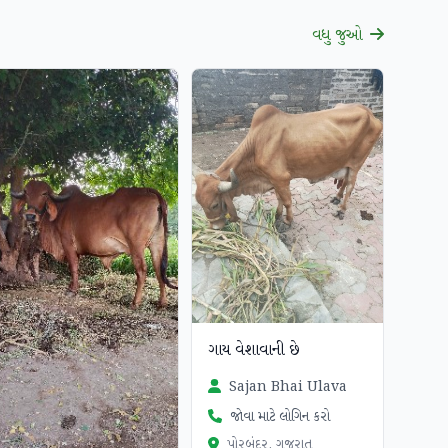
વધુ જુઓ
ગાય વેશાવાની છે
Sajan Bhai Ulava
જોવા માટે લોગિન કરો
પોરબંદર, ગુજરાત