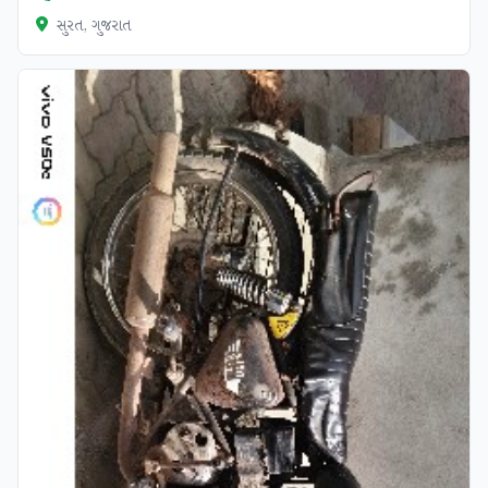
સુરત, ગુજરાત