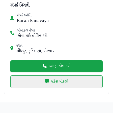
સંપર્ક વિગતો
સંપર્ક વ્યક્તિ
Karan Ranavaya
મોબાઇલ નંબર
જોવા માટે લોગિન કરો
સ્થાન
સીંધપુર, કુતિયાણા, પોરબંદર
હમણાં કોલ કરો
સંદેશ મોકલો