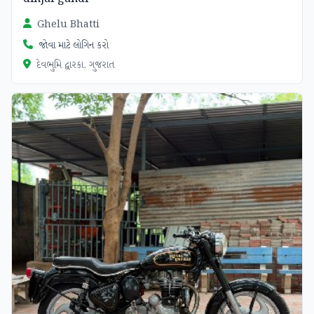
Ghelu Bhatti
જોવા માટે લોગિન કરો
દેવભુમિ દ્વારકા, ગુજરાત