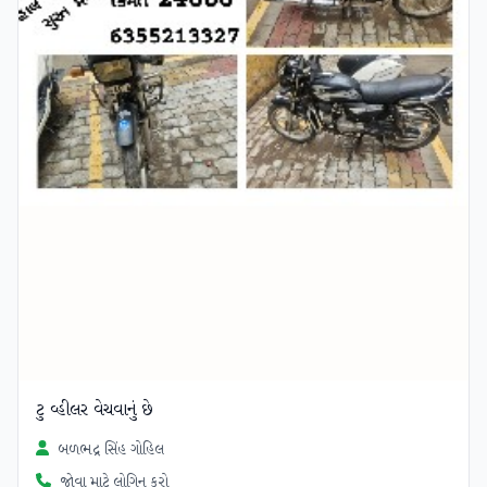
ટુ વ્હીલર વેચવાનું છે
બળભદ્ર સિંહ ગોહિલ
જોવા માટે લોગિન કરો