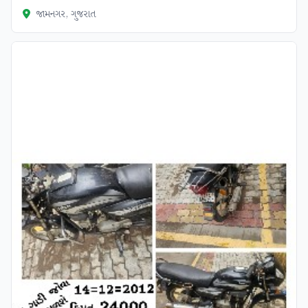
જામનગર, ગુજરાત