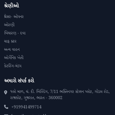
શ્રેણીઓ
થ્રેસર- ઓપનર
ઓરણી
બિયારણ - દવા
ચાફ ક્ટર
અન્ય વાહન
ઓર્ગેનિક ખેતી
કેટરિંગ-મંડપ
અમારો સંપર્ક કરો
૧લો માળ, ચં. દી. બિલ્ડિંગ, 7/11 ભક્તિનગર સ્ટેશન પ્લોટ, ગોંડલ રોડ,
રાજકોટ, ગુજરાત, ભારત - 360002
+919941499714