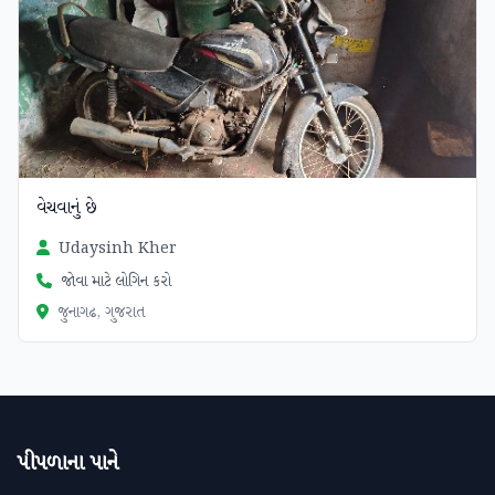
વેચવાનું છે
Udaysinh Kher
જોવા માટે લોગિન કરો
જુનાગઢ, ગુજરાત
પીપળાના પાને