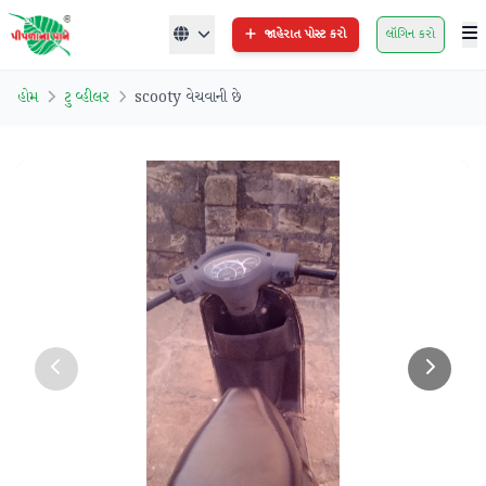
જાહેરાત પોસ્ટ કરો
લૉગિન કરો
હોમ
ટુ વ્હીલર
scooty વેચવાની છે