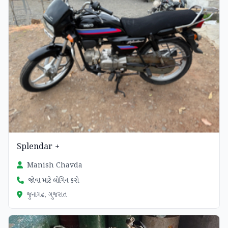
Splendar +
Manish Chavda
જોવા માટે લોગિન કરો
જુનાગઢ, ગુજરાત