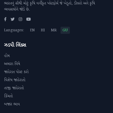
ભારતનું સૌથી મોટું કૃષિ વર્ગીકૃત પ્લેટફોર્મ જે ખેડૂતો, ડીલરો અને કૃષિ
વ્યવસાયોને જોડે છે.
Languages:
EN
HI
MR
GU
ઝડપી લિંક્સ
હોમ
અમારા વિષે
જાહેરાત પોસ્ટ કરો
વિશેષ જાહેરાતો
તાજી જાહેરાતો
કિંમતો
બજાર ભાવ