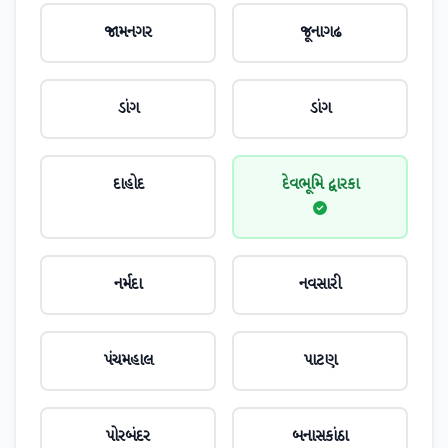
જામનગર
જૂનાગઢ
ડાંગ
ડાંગ
દાહોદ
દેવભૂમિ દ્વારકા
નર્મદા
નવસારી
પંચમહાલ
પાટણ
પોરબંદર
બનાસકાંઠા