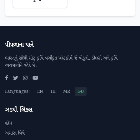
પીપળાના પાને
ભારતનું સૌથી મોટું કૃષિ વર્ગીકૃત પ્લેટફોર્મ જે ખેડૂતો, ડીલરો અને કૃષિ
વ્યવસાયોને જોડે છે.
Languages:
EN
HI
MR
GU
ઝડપી લિંક્સ
હોમ
અમારા વિષે