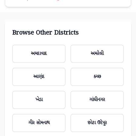
Browse Other Districts
અમદાવાદ
અમરેલી
આણંદ
કચ્છ
ખેડા
ગાંધીનગર
ગીર સોમનાથ
છોટા ઉદેપુર