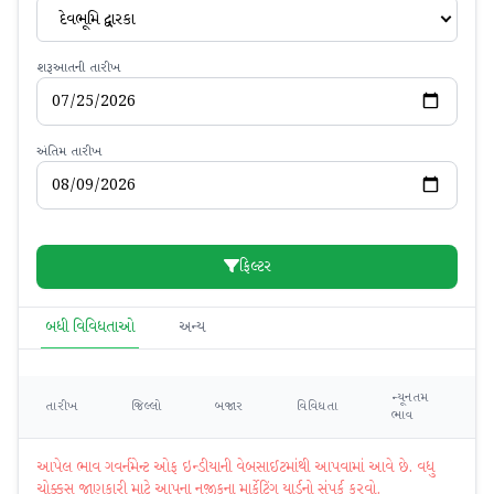
દેવભૂમિ દ્વારકા
શરૂઆતની તારીખ
અંતિમ તારીખ
ફિલ્ટર
બધી વિવિધતાઓ
અન્ય
ન્યૂનતમ
મહ
તારીખ
જિલ્લો
બજાર
વિવિધતા
ભાવ
ભ
આપેલ ભાવ ગવર્નમેન્ટ ઓફ ઇન્ડીયાની વેબસાઈટમાંથી આપવામાં આવે છે. વધુ
ચોક્કસ જાણકારી માટે આપના નજીકના માર્કેટિંગ યાર્ડનો સંપર્ક કરવો.