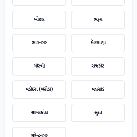
બોટાદ
ભરૂચ
ભાવનગર
મેહસાણા
મોરબી
રાજકોટ
વડોદરા (બરોડા)
વલસાડ
સાબરકાંઠા
સુરત
સુરેન્દ્રનગર