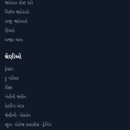
જાહેરાત પોસ્ટ કરો
વિશેષ જાહેરાતો
તાજી જાહેરાતો
કિંમતો
બજાર ભાવ
શ્રેણીઓ
ટ્રેક્ટર
ટુ વ્હીલર
રીક્ષા
ખેતીની જમીન
કેટરિંગ-મંડપ
જેસીબી- પોકલેન
સ્કૂલ- કોલેજ ક્લાસીસ -ટ્રેનિંગ