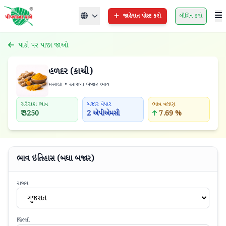
જાહેરાત પોસ્ટ કરો
લૉગિન કરો
પાકો પર પાછા જાઓ
હળદર (કાચી)
મસાલા • આજના બજાર ભાવ
સરેરાશ ભાવ
બજાર વેપાર
ભાવ વલણ
₹ 3250
2 એપીએમસી
7.69 %
ભાવ ઇતિહાસ (બધા બજાર)
રાજ્ય
ગુજરાત
જિલ્લો