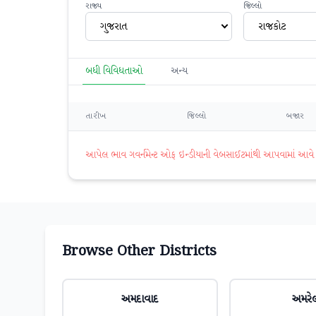
રાજ્ય
જિલ્લો
ગુજરાત
રાજકોટ
બધી વિવિધતાઓ
અન્ય
તારીખ
જિલ્લો
બજાર
આપેલ ભાવ ગવર્નમેન્ટ ઓફ ઇન્ડીયાની વેબસાઈટમાંથી આપવામાં આવે છે. 
Browse Other Districts
અમદાવાદ
અમરે