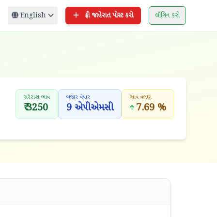
English
ફ્રી જાહેરાત પોસ્ટ કરો
લૉગિન કરો
સરેરાશ ભાવ
બજાર વેપાર
ભાવ વલણ
₹ 3250
9 એપીએમસી
7.69 %