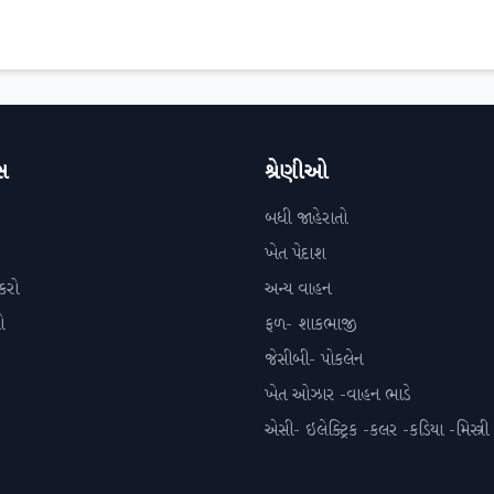
સ
શ્રેણીઓ
બધી જાહેરાતો
ખેત પેદાશ
કરો
અન્ય વાહન
ો
ફળ- શાકભાજી
જેસીબી- પોકલેન
ખેત ઓઝાર -વાહન ભાડે
એસી- ઇલેક્ટ્રિક -કલર -કડિયા -મિસ્ત્રી