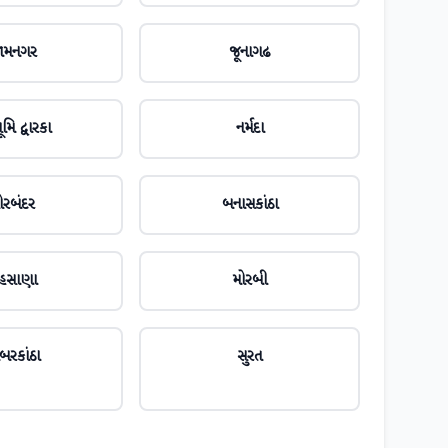
ામનગર
જૂનાગઢ
મિ દ્વારકા
નર્મદા
ોરબંદર
બનાસકાંઠા
ેહસાણા
મોરબી
બરકાંઠા
સુરત