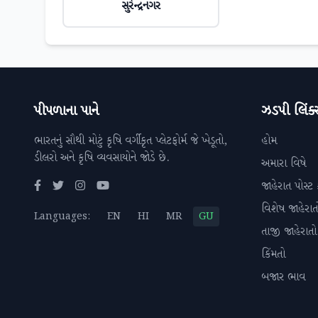
સુરેન્દ્રનગર
પીપળાના પાને
ઝડપી લિંક્
ભારતનું સૌથી મોટું કૃષિ વર્ગીકૃત પ્લેટફોર્મ જે ખેડૂતો,
હોમ
ડીલરો અને કૃષિ વ્યવસાયોને જોડે છે.
અમારા વિષે
જાહેરાત પોસ્ટ 
વિશેષ જાહેરાત
Languages:
EN
HI
MR
GU
તાજી જાહેરાતો
કિંમતો
બજાર ભાવ