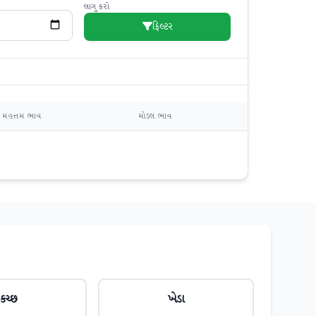
લાગુ કરો
ફિલ્ટર
મહત્તમ ભાવ
મોડલ ભાવ
કચ્છ
ખેડા