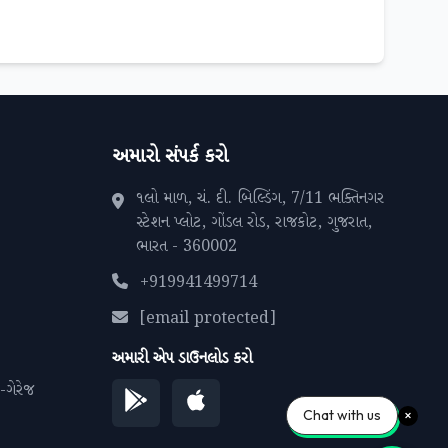
અમારો સંપર્ક કરો
૧લો માળ, ચં. દી. બિલ્ડિંગ, 7/11 ભક્તિનગર
સ્ટેશન પ્લોટ, ગોંડલ રોડ, રાજકોટ, ગુજરાત,
ભારત - 360002
+919941499714
[email protected]
અમારી એપ ડાઉનલોડ કરો
 -ગેરેજ
Chat with us