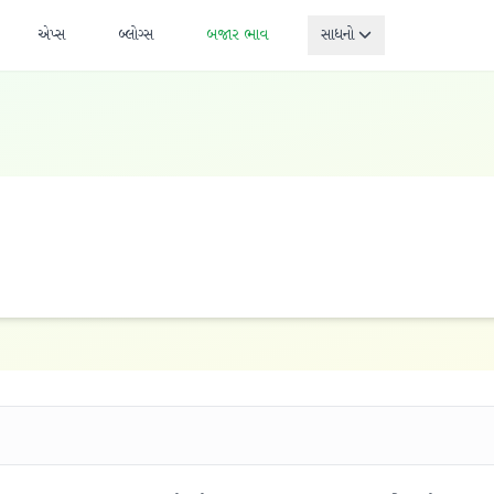
એપ્સ
બ્લોગ્સ
બજાર ભાવ
સાધનો