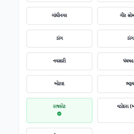
ગાંધીનગર
ગીર સો
ડાંગ
ડાંગ
નવસારી
પંચમહ
બોટાદ
ભરૂ
રાજકોટ
વડોદરા (બ