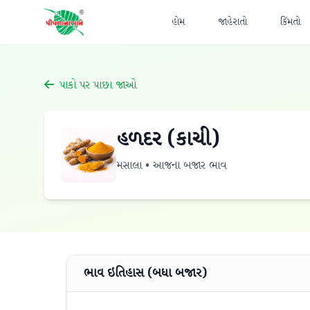
હોમ
જાહેરાતો
કિંમતો
પાકો પર પાછા જાઓ
હળદર (કાચી)
મસાલા • આજના બજાર ભાવ
ભાવ ઇતિહાસ (બધા બજાર)