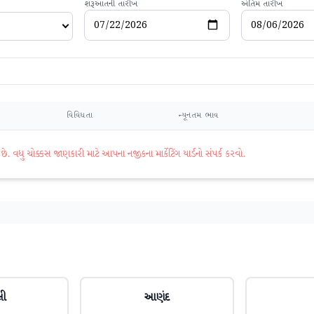
શરૂઆતની તારીખ
અંતિમ તારીખ
વિવિધતા
ન્યૂનતમ ભાવ
વધુ ચોક્કસ જાણકારી માટે આપના નજીકના માર્કેટિંગ યાર્ડનો સંપર્ક કરવો.
લી
આણંદ