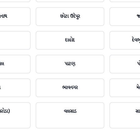
મનાથ
છોટા ઉદેપુર
જ
દાહોદ
દેવભૂ
ાલ
પાટણ
પ
ચ
ભાવનગર
મ
રોડા)
વલસાડ
સા