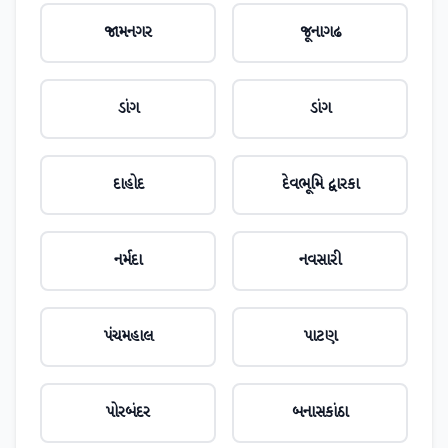
જામનગર
જૂનાગઢ
ડાંગ
ડાંગ
દાહોદ
દેવભૂમિ દ્વારકા
નર્મદા
નવસારી
પંચમહાલ
પાટણ
પોરબંદર
બનાસકાંઠા