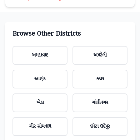
Browse Other Districts
અમદાવાદ
અમરેલી
આણંદ
કચ્છ
ખેડા
ગાંધીનગર
ગીર સોમનાથ
છોટા ઉદેપુર