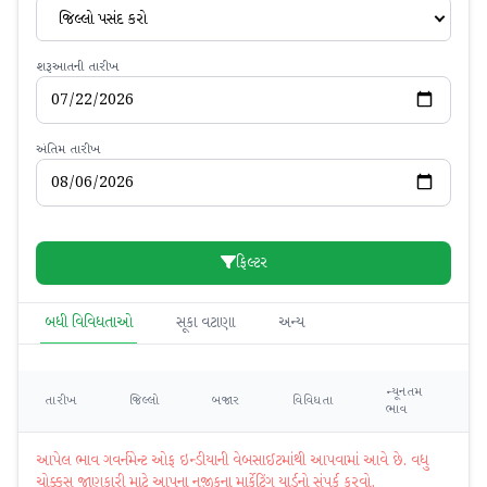
જિલ્લો પસંદ કરો
શરૂઆતની તારીખ
અંતિમ તારીખ
ફિલ્ટર
બધી વિવિધતાઓ
સૂકા વટાણા
અન્ય
ન્યૂનતમ
મહ
તારીખ
જિલ્લો
બજાર
વિવિધતા
ભાવ
ભ
આપેલ ભાવ ગવર્નમેન્ટ ઓફ ઇન્ડીયાની વેબસાઈટમાંથી આપવામાં આવે છે. વધુ
ચોક્કસ જાણકારી માટે આપના નજીકના માર્કેટિંગ યાર્ડનો સંપર્ક કરવો.