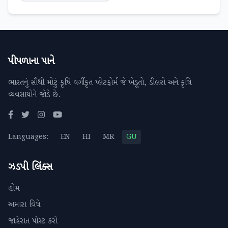
પીપળાના પાને
ભારતનું સૌથી મોટું કૃષિ વર્ગીકૃત પ્લેટફોર્મ જે ખેડૂતો, ડીલરો અને કૃષિ
વ્યવસાયોને જોડે છે.
Languages:
EN
HI
MR
GU
ઝડપી લિંક્સ
હોમ
અમારા વિષે
જાહેરાત પોસ્ટ કરો