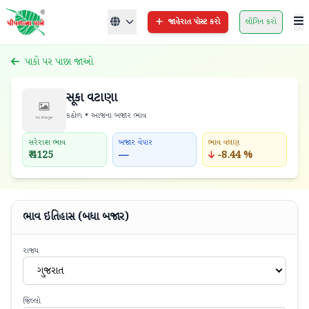
જાહેરાત પોસ્ટ કરો
લૉગિન કરો
પાકો પર પાછા જાઓ
સૂકા વટાણા
કઠોળ • આજના બજાર ભાવ
સરેરાશ ભાવ
બજાર વેપાર
ભાવ વલણ
₹ 4125
—
-8.44 %
ભાવ ઇતિહાસ (બધા બજાર)
રાજ્ય
ગુજરાત
જિલ્લો