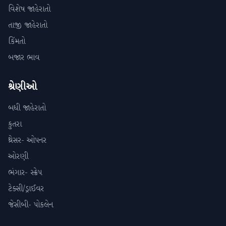
વિશેષ જાહેરાતો
તાજી જાહેરાતો
કિંમતો
બજાર ભાવ
શ્રેણીઓ
બધી જાહેરાતો
કુતરા
થ્રેસર- ઓપનર
ઓરણી
ભંગાર- સ્ક્રેપ
ટેક્સી/ડ્રાઈવર
જેસીબી- પોકલેન