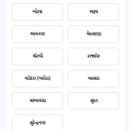
બોટાદ
ભરૂચ
ભાવનગર
મેહસાણા
મોરબી
રાજકોટ
વડોદરા (બરોડા)
વલસાડ
સાબરકાંઠા
સુરત
સુરેન્દ્રનગર