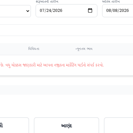
શરૂઆતની તારીખ
અંતિમ તારીખ
વિવિધતા
ન્યૂનતમ ભાવ
વધુ ચોક્કસ જાણકારી માટે આપના નજીકના માર્કેટિંગ યાર્ડનો સંપર્ક કરવો.
લી
આણંદ