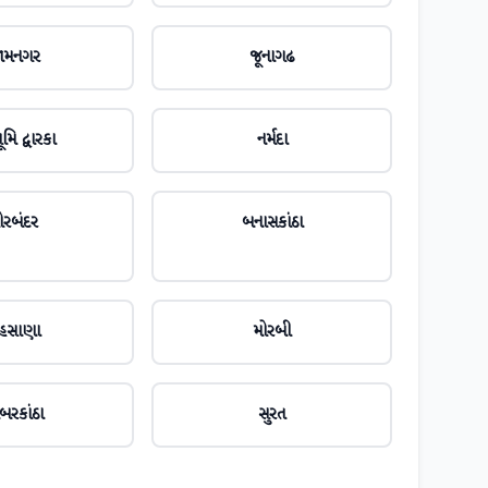
ામનગર
જૂનાગઢ
મિ દ્વારકા
નર્મદા
ોરબંદર
બનાસકાંઠા
ેહસાણા
મોરબી
બરકાંઠા
સુરત