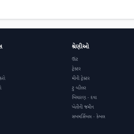
સ
શ્રેણીઓ
ઊંટ
ટ્રેક્ટર
કરો
મીની ટ્રેક્ટર
ો
ટુ વ્હીલર
બિયારણ - દવા
ખેતીની જમીન
સબમર્સિબલ - કેબલ