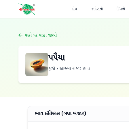
હોમ
જાહેરાતો
કિંમતો
પાકો પર પાછા જાઓ
પપૈયા
ફળો • આજના બજાર ભાવ
ભાવ ઇતિહાસ (બધા બજાર)