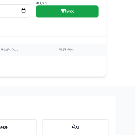
લાગુ કરો
ફિલ્ટર
મહત્તમ ભાવ
મોડલ ભાવ
કચ્છ
ખેડા