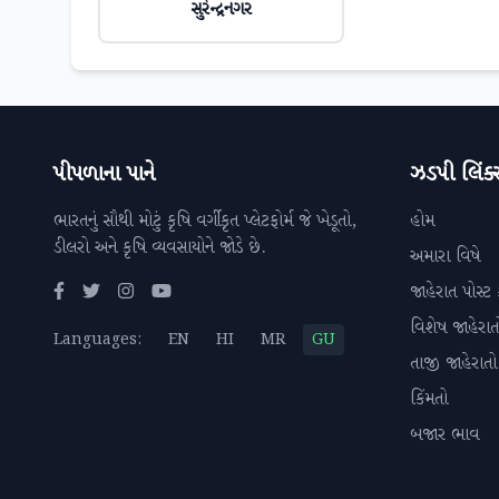
સુરેન્દ્રનગર
પીપળાના પાને
ઝડપી લિંક્
ભારતનું સૌથી મોટું કૃષિ વર્ગીકૃત પ્લેટફોર્મ જે ખેડૂતો,
હોમ
ડીલરો અને કૃષિ વ્યવસાયોને જોડે છે.
અમારા વિષે
જાહેરાત પોસ્ટ 
વિશેષ જાહેરાત
Languages:
EN
HI
MR
GU
તાજી જાહેરાતો
કિંમતો
બજાર ભાવ