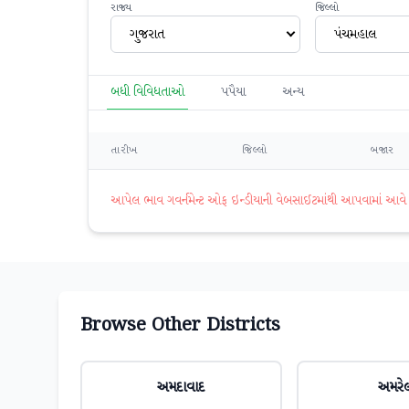
રાજ્ય
જિલ્લો
ગુજરાત
પંચમહાલ
બધી વિવિધતાઓ
પપૈયા
અન્ય
તારીખ
જિલ્લો
બજાર
આપેલ ભાવ ગવર્નમેન્ટ ઓફ ઇન્ડીયાની વેબસાઈટમાંથી આપવામાં આવે છે. 
Browse Other Districts
અમદાવાદ
અમરે