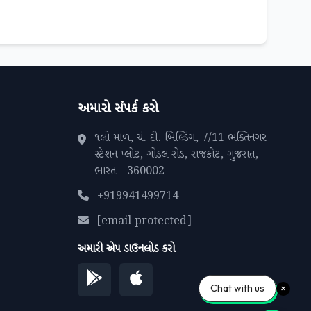
અમારો સંપર્ક કરો
૧લો માળ, ચં. દી. બિલ્ડિંગ, 7/11 ભક્તિનગર
સ્ટેશન પ્લોટ, ગોંડલ રોડ, રાજકોટ, ગુજરાત,
ભારત - 360002
+919941499714
[email protected]
અમારી એપ ડાઉનલોડ કરો
Chat with us