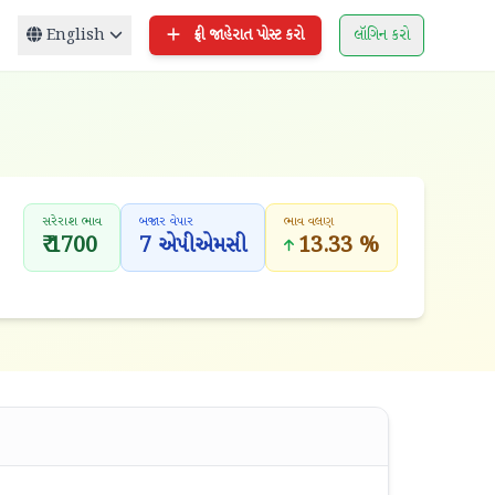
English
ફ્રી જાહેરાત પોસ્ટ કરો
લૉગિન કરો
સરેરાશ ભાવ
બજાર વેપાર
ભાવ વલણ
₹ 1700
7 એપીએમસી
13.33 %