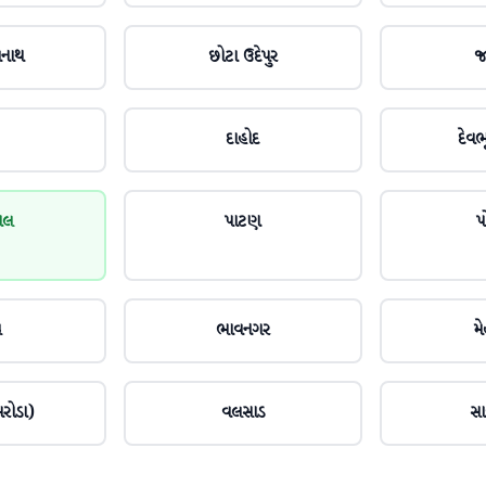
મનાથ
છોટા ઉદેપુર
જ
દાહોદ
દેવભૂ
ાલ
પાટણ
પ
ચ
ભાવનગર
મ
રોડા)
વલસાડ
સા