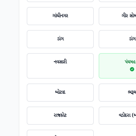
ગાંધીનગર
ગીર સો
ડાંગ
ડાંગ
નવસારી
પંચમહ
બોટાદ
ભરૂ
રાજકોટ
વડોદરા (બ