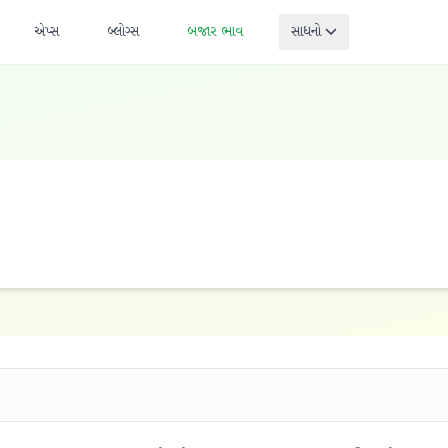
એપ્સ
બ્લોગ્સ
બજાર ભાવ
સાધનો