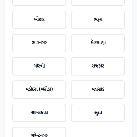
બોટાદ
ભરૂચ
ભાવનગર
મેહસાણા
મોરબી
રાજકોટ
વડોદરા (બરોડા)
વલસાડ
સાબરકાંઠા
સુરત
સુરેન્દ્રનગર