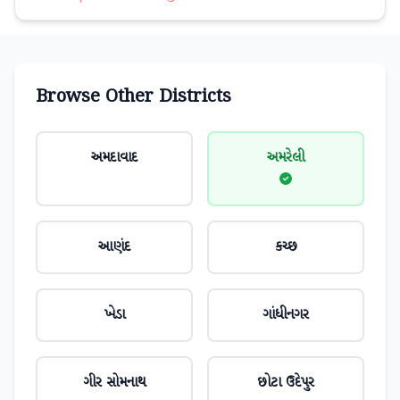
Browse Other Districts
અમદાવાદ
અમરેલી
આણંદ
કચ્છ
ખેડા
ગાંધીનગર
ગીર સોમનાથ
છોટા ઉદેપુર