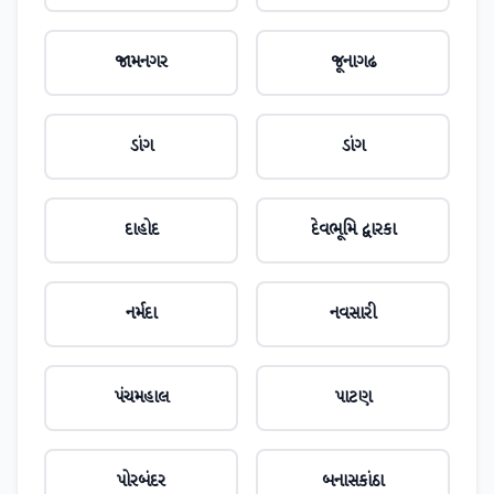
જામનગર
જૂનાગઢ
ડાંગ
ડાંગ
દાહોદ
દેવભૂમિ દ્વારકા
નર્મદા
નવસારી
પંચમહાલ
પાટણ
પોરબંદર
બનાસકાંઠા