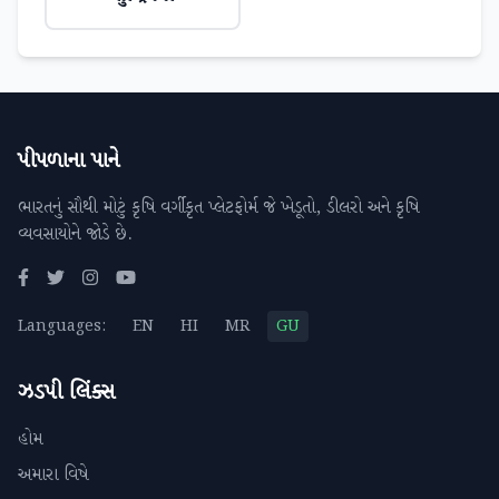
પીપળાના પાને
ભારતનું સૌથી મોટું કૃષિ વર્ગીકૃત પ્લેટફોર્મ જે ખેડૂતો, ડીલરો અને કૃષિ
વ્યવસાયોને જોડે છે.
Languages:
EN
HI
MR
GU
ઝડપી લિંક્સ
હોમ
અમારા વિષે