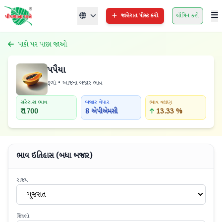
જાહેરાત પોસ્ટ કરો
લૉગિન કરો
પાકો પર પાછા જાઓ
પપૈયા
ફળો • આજના બજાર ભાવ
સરેરાશ ભાવ
બજાર વેપાર
ભાવ વલણ
₹ 1700
8 એપીએમસી
13.33 %
ભાવ ઇતિહાસ (બધા બજાર)
રાજ્ય
ગુજરાત
જિલ્લો