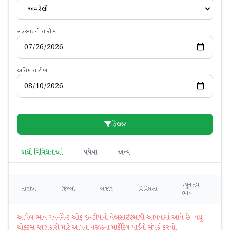
અમરેલી
શરૂઆતની તારીખ
અંતિમ તારીખ
ફિલ્ટર
બધી વિવિધતાઓ
પપૈયા
અન્ય
ન્યૂનતમ
મહ
તારીખ
જિલ્લો
બજાર
વિવિધતા
ભાવ
ભ
આપેલ ભાવ ગવર્નમેન્ટ ઓફ ઇન્ડીયાની વેબસાઈટમાંથી આપવામાં આવે છે. વધુ
ચોક્કસ જાણકારી માટે આપના નજીકના માર્કેટિંગ યાર્ડનો સંપર્ક કરવો.