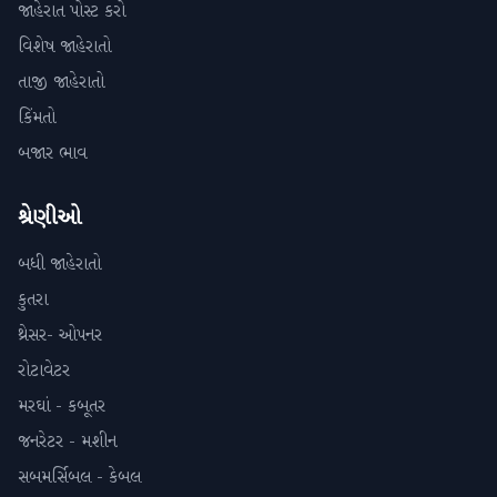
જાહેરાત પોસ્ટ કરો
વિશેષ જાહેરાતો
તાજી જાહેરાતો
કિંમતો
બજાર ભાવ
શ્રેણીઓ
બધી જાહેરાતો
કુતરા
થ્રેસર- ઓપનર
રોટાવેટર
મરઘાં - કબૂતર
જનરેટર - મશીન
સબમર્સિબલ - કેબલ