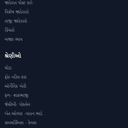
જાહેરાત પોસ્ટ કરો
વિશેષ જાહેરાતો
તાજી જાહેરાતો
કિંમતો
બજાર ભાવ
શ્રેણીઓ
ઘોડા
ફોર વ્હીલ-કાર
ઓર્ગેનિક ખેતી
ફળ- શાકભાજી
જેસીબી- પોકલેન
ખેત ઓઝાર -વાહન ભાડે
સબમર્સિબલ - કેબલ