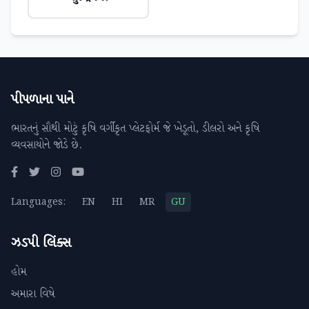
પીપળાના પાને
ભારતનું સૌથી મોટું કૃષિ વર્ગીકૃત પ્લેટફોર્મ જે ખેડૂતો, ડીલરો અને કૃષિ
વ્યવસાયોને જોડે છે.
Languages:
EN
HI
MR
GU
ઝડપી લિંક્સ
હોમ
અમારા વિષે