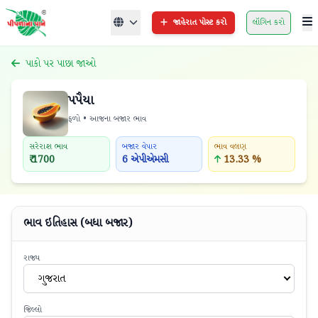
જાહેરાત પોસ્ટ કરો
લૉગિન કરો
પાકો પર પાછા જાઓ
પપૈયા
ફળો • આજના બજાર ભાવ
સરેરાશ ભાવ
બજાર વેપાર
ભાવ વલણ
₹ 1700
6 એપીએમસી
13.33 %
ભાવ ઇતિહાસ (બધા બજાર)
રાજ્ય
ગુજરાત
જિલ્લો