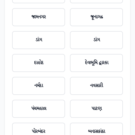
જામનગર
જૂનાગઢ
ડાંગ
ડાંગ
દાહોદ
દેવભૂમિ દ્વારકા
નર્મદા
નવસારી
પંચમહાલ
પાટણ
પોરબંદર
બનાસકાંઠા