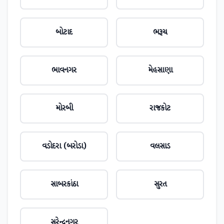
બોટાદ
ભરૂચ
ભાવનગર
મેહસાણા
મોરબી
રાજકોટ
વડોદરા (બરોડા)
વલસાડ
સાબરકાંઠા
સુરત
સુરેન્દ્રનગર