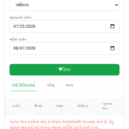
ગાંધીનગર
શરૂઆતની તારીખ
અંતિમ તારીખ
ફિલ્ટર
બધી વિવિધતાઓ
પપૈયા
અન્ય
ન્યૂનતમ
મહ
તારીખ
જિલ્લો
બજાર
વિવિધતા
ભાવ
ભ
આપેલ ભાવ ગવર્નમેન્ટ ઓફ ઇન્ડીયાની વેબસાઈટમાંથી આપવામાં આવે છે. વધુ
ચોક્કસ જાણકારી માટે આપના નજીકના માર્કેટિંગ યાર્ડનો સંપર્ક કરવો.