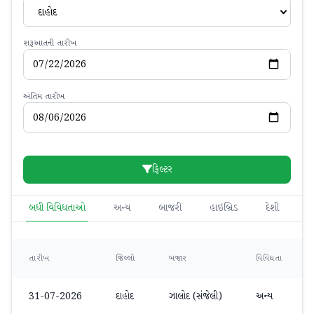
દાહોદ
શરૂઆતની તારીખ
અંતિમ તારીખ
ફિલ્ટર
બધી વિવિધતાઓ
અન્ય
બાજરી
હાઇબ્રિડ
દેશી
એ
તારીખ
જિલ્લો
બજાર
વિવિધતા
31-07-2026
દાહોદ
ઝાલોદ (સંજેલી)
અન્ય