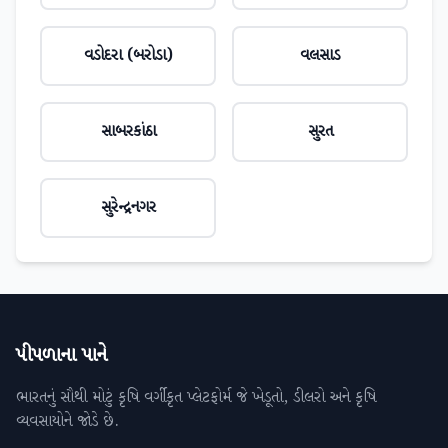
વડોદરા (બરોડા)
વલસાડ
સાબરકાંઠા
સુરત
સુરેન્દ્રનગર
પીપળાના પાને
ભારતનું સૌથી મોટું કૃષિ વર્ગીકૃત પ્લેટફોર્મ જે ખેડૂતો, ડીલરો અને કૃષિ
વ્યવસાયોને જોડે છે.