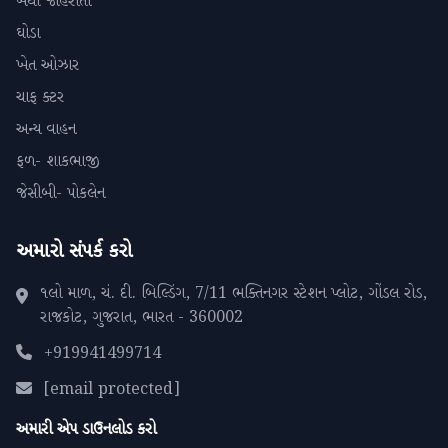
બધી જાહેરાતો
ઘોડા
ખેત ઓઝાર
ચાફ ક્ટર
અન્ય વાહન
ફળ- શાકભાજી
જેસીબી- પોકલેન
અમારો સંપર્ક કરો
૧લો માળ, ચં. દી. બિલ્ડિંગ, 7/11 ભક્તિનગર સ્ટેશન પ્લોટ, ગોંડલ રોડ,
રાજકોટ, ગુજરાત, ભારત - 360002
+919941499714
[email protected]
અમારી એપ ડાઉનલોડ કરો