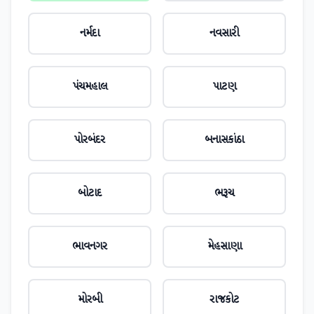
નર્મદા
નવસારી
પંચમહાલ
પાટણ
પોરબંદર
બનાસકાંઠા
બોટાદ
ભરૂચ
ભાવનગર
મેહસાણા
મોરબી
રાજકોટ