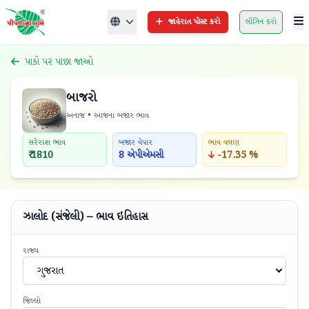
જાહેરાત પોસ્ટ કરો
લૉગિન કરો
પાકો પર પાછા જાઓ
બાજરો
અનાજ • આજના બજાર ભાવ
સરેરાશ ભાવ
બજાર વેપાર
ભાવ વલણ
₹ 1810
8 એપીએમસી
-17.35 %
ઝાલોદ (સંજેલી) – ભાવ ઇતિહાસ
રાજ્ય
ગુજરાત
જિલ્લો