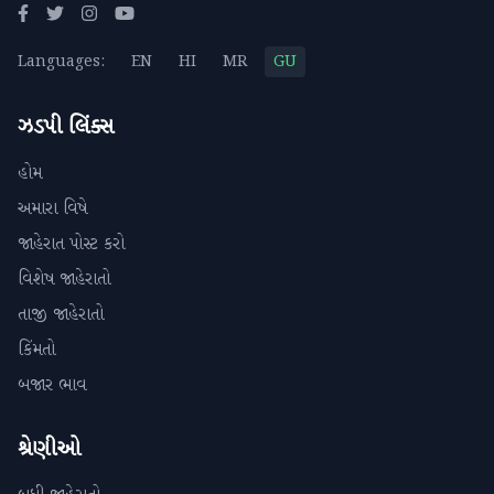
Languages:
EN
HI
MR
GU
ઝડપી લિંક્સ
હોમ
અમારા વિષે
જાહેરાત પોસ્ટ કરો
વિશેષ જાહેરાતો
તાજી જાહેરાતો
કિંમતો
બજાર ભાવ
શ્રેણીઓ