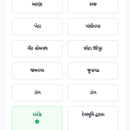
આણંદ
કચ્છ
ખેડા
ગાંધીનગર
ગીર સોમનાથ
છોટા ઉદેપુર
જામનગર
જૂનાગઢ
ડાંગ
ડાંગ
દાહોદ
દેવભૂમિ દ્વારકા