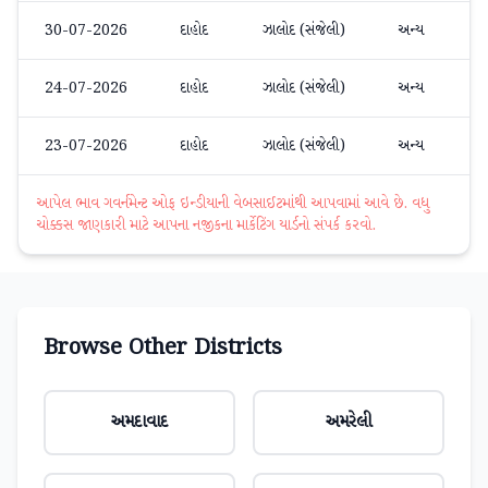
30-07-2026
દાહોદ
ઝાલોદ (સંજેલી)
અન્ય
24-07-2026
દાહોદ
ઝાલોદ (સંજેલી)
અન્ય
23-07-2026
દાહોદ
ઝાલોદ (સંજેલી)
અન્ય
આપેલ ભાવ ગવર્નમેન્ટ ઓફ ઇન્ડીયાની વેબસાઈટમાંથી આપવામાં આવે છે. વધુ
ચોક્કસ જાણકારી માટે આપના નજીકના માર્કેટિંગ યાર્ડનો સંપર્ક કરવો.
Browse Other Districts
અમદાવાદ
અમરેલી