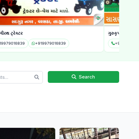
રથ ટ્રેક્ટર
ગુરુકૃપા ટ્રેઈલર
19979016839
+919979016839
+919825812
Search