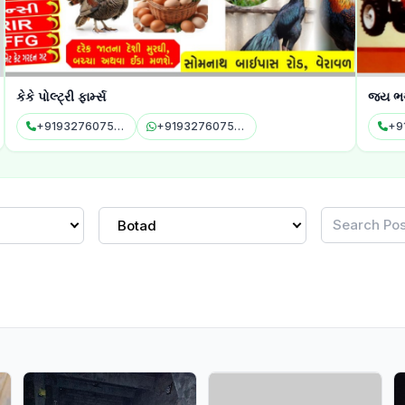
કેકે પોલ્ટ્રી ફાર્મ્સ
જય ભગી
+919327607575
+919327607575
+9
Botad