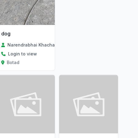
dog
Narendrabhai Khachar
Login to view
Botad