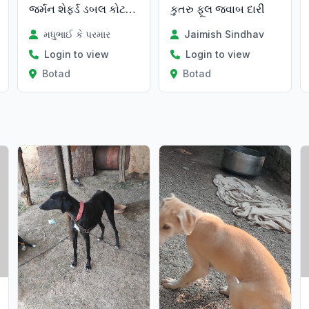
જર્મન શેફર્ડ ડબલ કોટ કુતરો
કુતરુ ફૂલ જવાબ દારી
મધુભાઈ કે પરમાર
Jaimish Sindhav
Login to view
Login to view
Botad
Botad