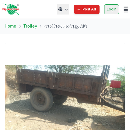
Post Ad
Login
Home
Trolley
નવસોવિસટાયરનેવૂફૂટટોલિ