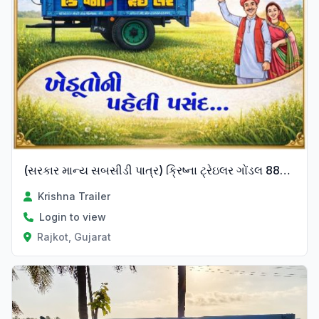
(સરકાર માન્ય સબસીડી પાત્ર) ક્રિષ્ના ટ્રેઇલર ગોંડલ 88497 10001 ફૂલ હેવી મીની ટ્રેઈલર ( 50 ) ફૂટ ( 15 ) સપોર્ટ(ધોકા) 4 mm તળીયાન પ્લેટ TATA/ESSAR 3 ટન જેક હેવી સાઈડ ( પાટીયા 3 mm )પ્લેટ ના એમ્બોજ ( TATA /ESSAR ) 600 ×16 ટાયર ( CEAT ) (650 to 700) kg વજન =88000
Krishna Trailer
Login to view
Rajkot, Gujarat