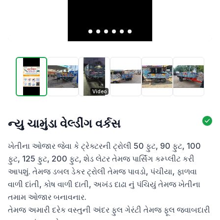
Video
ન્યુ ચામુંડા વેલ્ડીંગ વર્કસ
ખેતીના ઓજાર જેવા કે ટ્રેક્ટરની ટ્રોલી 50 ફુટ, 90 ફુટ, 100 
ફુટ, 125 ફુટ, 200 ફુટ, શેડ લેટર તેમજ પાર્સિંગ કમ્પ્લીટ કરી 
આપશું. તેમજ ડબલ ડેકર ટ્રોલી તેમજ પાવડો, પંચીયા, ફાળવા 
વાળી દાંતી, કોષ વાળી દાતી, અખંડ દાઢા નું પંચિયું તેમજ ખેતીના 
તમામ ઓજાર બનાવનાર.

તેમજ અમારી દરેક વસ્તુની અંદર ફુલ ગેરંટી તેમજ ફૂલ જવાબદારી 