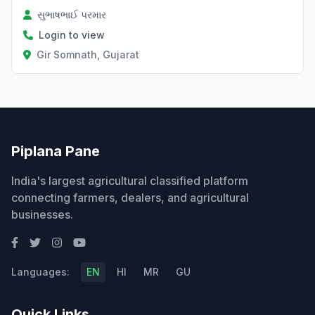
સુભાષભાઈ પરમાર
Login to view
Gir Somnath, Gujarat
Piplana Pane
India's largest agricultural classified platform
connecting farmers, dealers, and agricultural
businesses.
Languages:
EN
HI
MR
GU
Quick Links