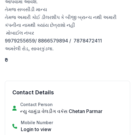
આપવામાં આવશે.

તેમજ સબસીડી માન્ય

તેમજ અમારી કોઈ ડીલરશીપ કે બીજી બ્રાન્ચ નથી અમારી 
કંપનીના નામથી ક્યાંય છેત્રાશો નહીં

 મોબાઈલ નંબર 

9979255659/ 8866579894 /  7878472411

અમરેલી રોડ, સાવરકુંડલા.
₹0
Contact Details
Contact Person
ન્યુ ચામુંડા વેલડીગ વકૅસ Chetan Parmar
Mobile Number
Login to view