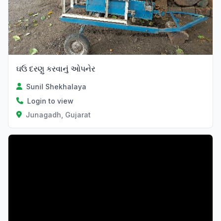
ઘઉ દરણુ કરવાનું ઓપનેર
Sunil Shekhalaya
Login to view
Junagadh, Gujarat
Verified