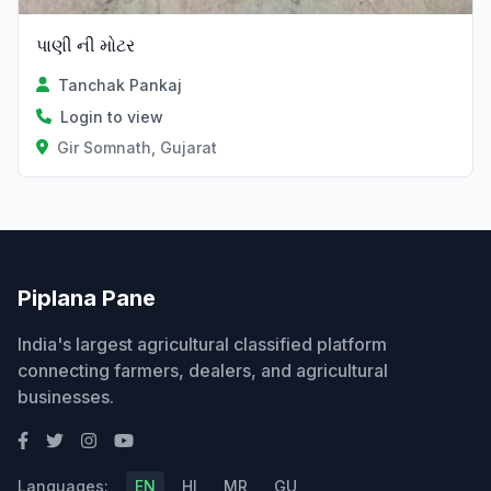
પાણી ની મોટર
Tanchak Pankaj
Login to view
Gir Somnath, Gujarat
Piplana Pane
India's largest agricultural classified platform
connecting farmers, dealers, and agricultural
businesses.
Languages:
EN
HI
MR
GU