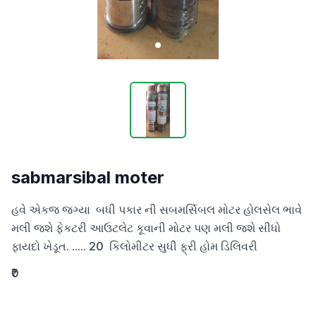
sabmarsibal moter
હવે એકજ જગ્યા  બધી પકાર ની સબમર્સિબલ મોટર હોલસેલ ભાવે 
મલી જશે ફેકટરી આઉટલેટ કૂવાની મોટર પણ મલી જશે સીધો 
ફાયદો ખેડૂત. ..... 20  કિલોમીટર સુધી ફ્રી હોમ ડિલિવરી
₹0