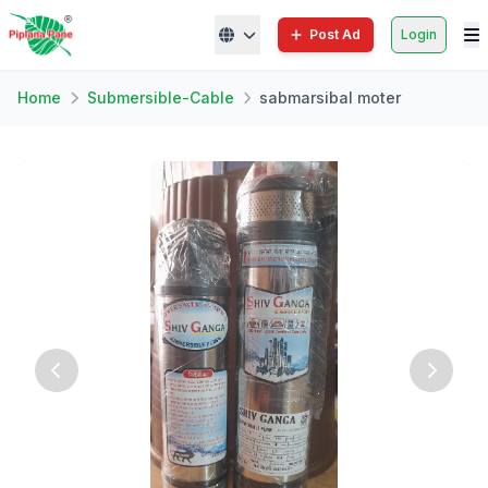
Post Ad
Login
Home
Submersible-Cable
sabmarsibal moter